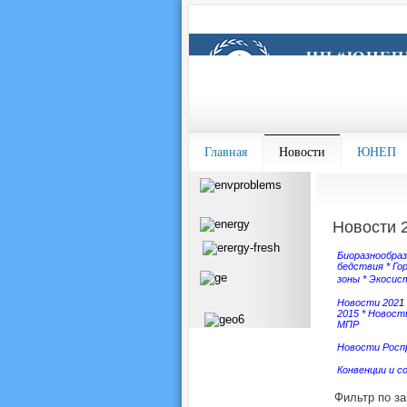
Главная
Новости
ЮНЕП
Новости 
Биоразнообра
бедствия
*
Го
зоны
*
Экосис
Новости 202
1
2015
*
Новости
МПР
Новости Росп
Конвенции и с
Фильтр по з