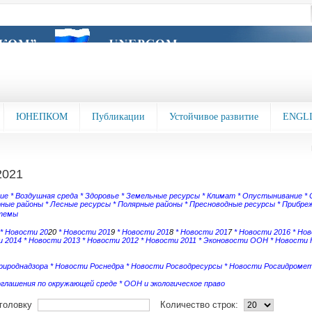
ЮНЕПКОМ
Публикации
Устойчивое развитие
ENGL
2021
зие
*
Воздушная среда
*
Здоровье
*
Земельные ресурсы
*
Климат
*
Опустынивание
*
рные районы
*
Лесные ресурсы
*
Полярные районы
*
Пресноводные ресурсы
*
Прибреж
темы
*
Новости 20
20
*
Новости 201
9
*
Новости 201
8
*
Новости 201
7
*
Новости 2016
*
Нов
 2014
*
Новости 2013
*
Новости 2012
*
Новости 2011
*
Эконовости ООН
*
Новости
рироднадзора
*
Новости Роснедра
*
Новости Росводресурсы
*
Новости Росгидроме
оглашения по окружающей среде
*
ООН и экологическое право
аголовку
Количество строк: