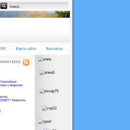
ISH
Карта сайта
Контакты
NEWS FEEDS:
Стихийные
ные и морские
ости
 ЮНЕП
*
Новости
т