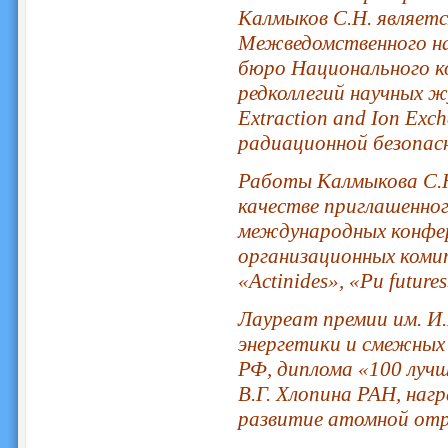
Калмыков С.Н. являет
Межведомственного на
бюро Национального к
редколлегий научных жу
Extraction and Ion Ex
радиационной безопас
Работы Калмыкова С.Н
качестве приглашенног
международных конфер
организационных коми
«Actinides», «Pu future
Лауреат премии им. И.
энергетики и смежных 
РФ, диплома «100 лучш
В.Г. Хлопина РАН, наг
развитие атомной отр