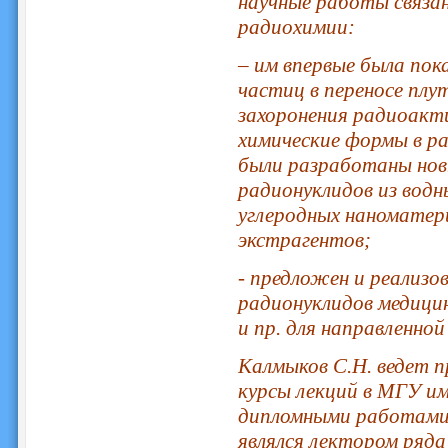
научные работы связа
радиохимии:
– им впервые была по
частиц в переносе плу
захоронения радиоакти
химические формы в ра
были разработаны нов
радионуклидов из водн
углеродных наноматери
экстрагентов;
- предложен и реализо
радионуклидов медицин
и пр. для направленной
Калмыков С.Н. ведет 
курсы лекций в МГУ им
дипломными работами,
являлся лектором ряд