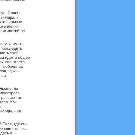
гусей очень
аймыра, -
что сильные
потепления
есятилетий об
ниям климата.
 проследить
ность этой
том идет и общее
очного ответа
е глобальных
азов, нужны
дных
Ямале, на
олуострова
 раньше так
вало. Как
о
корды, - на
й-Сале, где они
ревняя стоянка
здесь в