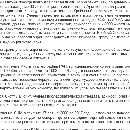
ний нужна прежде всего для спасения самих животных. Так, по данным 
в, за последние 30 лет площадь льдов в морях Арктики по замерам в л
 в два раза. К концу этого века зимы на Крайнем Севере могут стать те
 лето - на пять. Ученым важно знать, как все эти экстремальные изменен
е угрожает ли потепление исчезновению целых видов. Сейчас AAMA сод
точек" данных, полученных от датчиков, прикрепленных к 8000 животны
а. В фокусе интереса ученых сейчас именно Арктика, поскольку темпера
ышается в два раза быстрее, чем на планете в целом. Крайний Север се
бумажка, позволяющая исследовать и прогнозировать грядущее измене
в других регионах мира.
й архив ученые мира вносят не только текущую информацию об исследо
вы данных, полученных в результате многолетнего изучения животных.
л сделать первые открытия.
али ученые Института географии РАН, их американские коллеги орнитол
 100 беркутов за 20 лет, с 1993 по 2017 год, и выяснили, что молодые,
ирующие на север весной, прилетали в точку назначения раньше времени
ами. А вот взрослые беркуты вели себя куда мудрее и осмотрительнее,
ь к местам гнездования, не взирая на погодные условия, срок в срок. И
оверять изменчивому климату, позволяло им успешно гнездоваться и выв
ся Скотт ЛаПойнт, ученый исследовательской станции BlackRockForest (
сколько важно учитывать в ходе анализа одновременно и то, как изменяе
ут себя при этом разные поколения беркутов.
 ученые США в течение 17 лет - с 2000 по 2017 годы - следили за повед
залось, что в стадах на севере, где за последние годы наблюдается пот
енихи стали рожать телят раньше, при том, что на юге сроки отела не и
итута географии РАН в копилку Архива предоставили данные по мигра