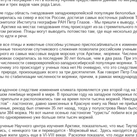
нки и трех видов чаек рода Larus.
ие годы область гнездования западноевропейской популяции белолобых 
ирилась на север и восток России, достигая самых восточных районов Т
рнитолог Института географии РАН Петр Глазов. - Мы пришли к выводу, 
 Арктике на местах гнездования птиц происходят из-за стремительного 
том регионе. Птицы могут выводить потомство там, где еще несколько д
ло идти и речи.
е все птицы и животные способны успешно приспосабливаться к измене
енные технологии спутникового слежения позволили российским ученым
ного из самых массовых видов морских уток Арктики, -морянки. Числен
мовках сократилась за последние 30 лет больше, чем в два раза. При э
численности североевропейско-западносибирской популяции морянки. Т
почему это происходит у ученых пока нет.Но очевидно, что это следстви
 природе, произошедших всего за три десятилетия. Как говорит Петр Гл
ы по стабилизации численности морянки, причем, в рамках междунаро
.
гадочное следствие изменения климата проявляется уже второй год на 
шом лежбище моржей в мире. В прошлом году на западное побережье п
приплыли и расположились там на время почти тысяча моржей. Никогда
стов" - ластоногих, давно занесенных в Красную книгу на Ямал не прибы
еные, рекорд был отмечен 35 лет назад, тогда у полуострова Ямал был
ли 384 моржа. Но вот нынче осенью ластоногие "туристы" побили все ре
ло одновременно уже больше пяти тысяч моржей.
 ученые Научного центра изучения Арктики, показательно, что мыс Тиуте
сь, с ненецкого так и переводится - Моржовый мыс. Здесь находится д
рые жили здесь еще в VI-VIII веках. Раскопки показали, что люди жили 