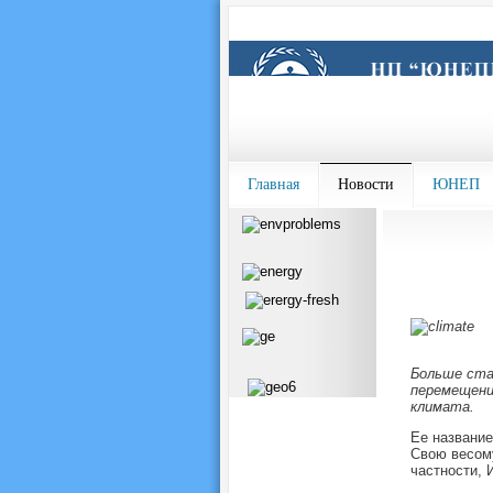
Главная
Новости
ЮНЕП
Больше ста
перемещени
климата.
Ее название
Свою весому
частности, 