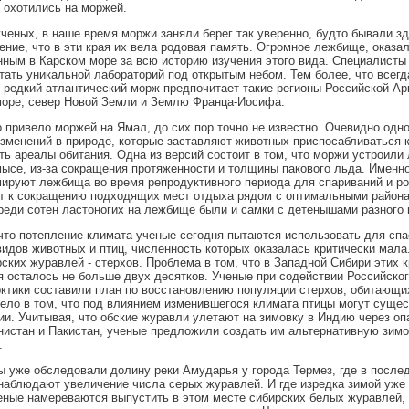
 охотились на моржей.
ченых, в наше время моржи заняли берег так уверенно, будто бывали зд
ние, что в эти края их вела родовая память. Огромное лежбище, оказа
ным в Карском море за всю историю изучения этого вида. Специалисты 
тать уникальной лабораторий под открытым небом. Тем более, что всегд
о редкий атлантический морж предпочитает такие регионы Российской Арк
море, север Новой Земли и Землю Франца-Иосифа.
 привело моржей на Ямал, до сих пор точно не известно. Очевидно одно,
зменений в природе, которые заставляют животных приспосабливаться
ть ареалы обитания. Одна из версий состоит в том, что моржи устроили
се, из-за сокращения протяженности и толщины пакового льда. Именно
руют лежбища во время репродуктивного периода для спариваний и род
т к сокращению подходящих мест отдыха рядом с оптимальными района
реди сотен ластоногих на лежбище были и самки с детенышами разного 
что потепление климата ученые сегодня пытаются использовать для спа
идов животных и птиц, численность которых оказалась критически мала.
ских журавлей - стерхов. Проблема в том, что в Западной Сибири этих 
я осталось не больше двух десятков. Ученые при содействии Российског
ктики составили план по восстановлению популяции стерхов, обитающи
ело в том, что под влиянием изменившегося климата птицы могут суще
ии. Учитывая, что обские журавли улетают на зимовку в Индию через оп
истан и Пакистан, ученые предложили создать им альтернативную зимо
.
 уже обследовали долину реки Амударья у города Термез, где в после
наблюдают увеличение числа серых журавлей. И где изредка зимой уже 
еные намереваются выпустить в этом месте сибирских белых журавлей, 