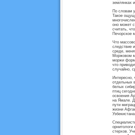
землянках и
По словам у
Такое ощуще
многочислен
оно может с
считать, чт
Печорское 
Что массово
следствие и
среде, меня
Моржовом мы
моржи форми
что приводи
случайно, с
Интересно, 
отдельных в
белых сибир
птиц сегодн
освоения Ар
на Ямале. Д
пути миграц
жизни Афган
Узбекистана
Специалисты
орнитологи 
стерхов. Уч