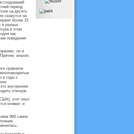
исследований
етний период
плее на десять
ия скажутся на
ержит более 15
х в разных
тура в этом
годня как
ние поведения
ваниях, но и
 Причем, анализ
оги сравнили
 неполовозрелые
 в годы с
 они
 это внутреннее
одить птенцов.
США), этот опыт
тся климат, и
ением 900 самок
епление
зменились.
ции белолобых