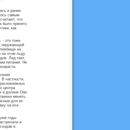
есь и ранее.
лось самым
считают, что
а было принято
тики, как
 - это тоже
 к окружающей
 лежбище на
 на этом льду
ов. Лед тает,
ми питания. Не
возраста.
сения
 В частности,
краснокнижных
о центра
х в долине Оби
ственно менять
асные для их
вку на юге
дние годы
встречали и
создав в