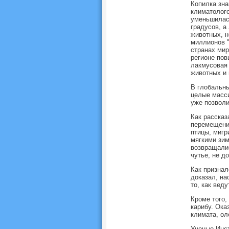
Копилка зна
климатолого
уменьшилась
градусов, а
животных, н
миллионов "
странах мир
регионе пов
лакмусовая 
животных и 
В глобальны
целые масси
уже позволи
Как рассказ
перемещения
птицы, мигр
мягкими зим
возвращалис
чутье, не д
Как признал
доказал, на
то, как вед
Кроме того,
карибу. Ока
климата, ол
Ученые Инст