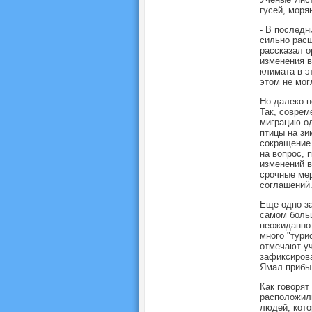
гусей, моря
- В последн
сильно расш
рассказал о
изменения в
климата в э
этом не мог
Но далеко н
Так, соврем
миграцию од
птицы на зи
сокращение 
на вопрос, 
изменений в
срочные мер
соглашений
Еще одно за
самом боль
неожиданно 
много "тури
отмечают уч
зафиксирова
Ямал прибы
Как говорят
расположили
людей, кото