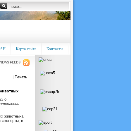
ISH
Карта сайта
Контакты
NEWS FEEDS:
| Печать |
 животных
ых о
потеплении
их животных).
 эксперты, в