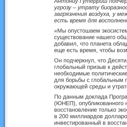
Антониу Гутерриш подчер
угрозу – утрату биоразно
загрязнения воздуха, у м
есть время для восполнен
«Мы опустошаем экосистем
существование нашего обще
добавил, что планета обла
еще есть время, чтобы воз
Он подчеркнул, что Десяти
глобальный призыв к дейс
необходимые политические
для борьбы с глобальным 
окружающей среды и утрат
По данным доклада Прогр
(ЮНЕП), опубликованного н
восстановление только эко
в 200 миллиардов долларо
инвестированный в восстан