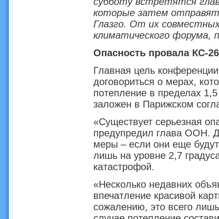
субботу встретятся глав
которые затем отправятс
Глазго. От их совместных
климатического форума, 
Опасность провала КС-26
Главная цель конференции 
договориться о мерах, кот
потепление в пределах 1,5
заложен в Парижском согл
«Существует серьезная оп
предупредил глава ООН. Д
меры – если они еще буду
лишь на уровне 2,7 градуса
катастрофой.
«Несколько недавних объяв
впечатление красивой карт
сожалению, это всего лишь
случае потепление составит