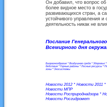
Он добавил, что вопрос об
более видное место в госу
развивающихся стран, а с
устойчивого управления и с
деятельность никак не вли
Послание Генерального
Всемирного дня окружа
Биоразнообразие
*
Воздушная среда
*
Здоровье
бедствия
*
Горные районы
*
Лесные ресурсы
*
П
зоны
*
Экосистемы
Новости 2012
*
Новости 2011
*
Новости МПР
Новости Росприроднадзора
*
Но
Новости Росгидромет