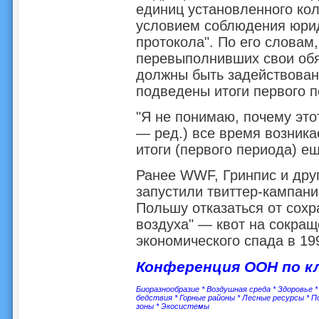
единиц установленного ко
условием соблюдения юрид
протокола". По его словам
перевыполнивших свои обяз
должны быть задействованы
подведены итоги первого п
"Я не понимаю, почему это
— ред.) все время возника
итоги (первого периода) е
Ранее WWF, Гринпис и друг
запустили твиттер-кампани
Польшу отказаться от сохр
воздуха" — квот на сокра
экономического спада в 199
Конференция ООН по к
Биоразнообразие
*
Воздушная среда
*
Здоровье
бедствия
*
Горные районы
*
Лесные ресурсы
*
П
зоны
*
Экосистемы