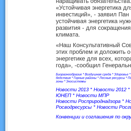
наращивать обязательства
«Устойчивая энергетика дл
инвестиций», - заявил Пан
устойчивая энергетика нуж
развития - для сокращения
климата.
«Наш Консультативный Сов
этих проблем и доложить о
энергетике для всех, кото
года», -сообщил Генераль
Биоразнообразие
*
Воздушная среда
*
Здоровье
бедствия
*
Горные районы
*
Лесные ресурсы
*
П
зоны
*
Экосистемы
Новости 2013
*
Новости 2012
ЮНЕП
*
Новости МПР
Новости Росприроднадзора
*
Но
Росводресурсы
*
Новости Росг
Конвенции и соглашения по ок