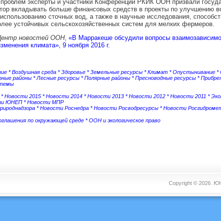
проблем эксперты и участники Конференции РКИК ООН призвали госуда
ктор вкладывать больше финансовых средств в проекты по улучшению 
использованию сточных вод, а также в научные исследования, способс
олее устойчивых сельскохозяйственных систем для мелких фермеров.
Центр новостей ООН
,
«В Марракеше обсудили вопросы взаимозависимо
изменения климата», 9 ноября 2016 г.
зие
*
Воздушная среда
*
Здоровье
*
Земельные ресурсы
*
Климат
*
Опустынивание
*
рные районы
*
Лесные ресурсы
*
Полярные районы
*
Пресноводные ресурсы
*
Прибре
стемы
*
Новости 2015
*
Новости 2014
*
Новости 2013
*
Новости 2012
*
Новости 2011
*
Эко
ти ЮНЕП
*
Новости МПР
рироднадзора
*
Новости Роснедра
*
Новости Росводресурсы
*
Новости Росгидроме
соглашения по окружающей среде
*
ООН и экологическое право
Copyright © 2026.