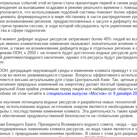
нтральных событий этой встречи стала презентация первой в своем род
блюдения за выпавшими осадками в режиме реального времени с помо
дполагается, что использование подобной системы поможет более эффе
ценивать формирующуюся в мире обстановку в части распределения ур
ое возникновение регионов, предрасположенных к засухе и дефициту во
стречи провели сессию, в ходе которой обсуждались пути укрепления 
тва в сфере гидрологии.
 момент дефицит водных ресурсов затрагивает более 40% людей во вс
ую именно климатические изменения оказывают значительное влияние 
огии, а также на возникновение дефицита воды в отдельных регионах и с
ценкам ООН, к 2050 г. на планете будет достаточно водных ресурсов дл
й девятимиллиардного населения, однако эти ресурсы будут распредел
но.
ООН, деградация окружающей среды и изменение климата приведут к с
асов во многих развивающихся странах. Вопросы эффективного использ
ляются весьма актуальными для стран Центральной Азии. Так, цепные р
 влияния природных изменений на энергетику делает богатый природны
ральной Азии крайне уязвимым перед лицом все набирающих обороты к
робнее об этом читайте в
специальном выпуске «Мостов» от 9 декабря 201
м изучение потенциала водных ресурсов и разработка новых технологий
му использованию водных источников энергии являются необходимым з
рьбы с последствиями изменения климата. Эта деятельность также край
я обеспечения продовольственной безопасности на глобальном уровне.
вам Бенедито Браги, Президента Всемирного водного совета, «вода – од
подверженных изменению климата ресурсов, но вода также является и 
анных с природными изменениями проблем». В связи с этим для разреш