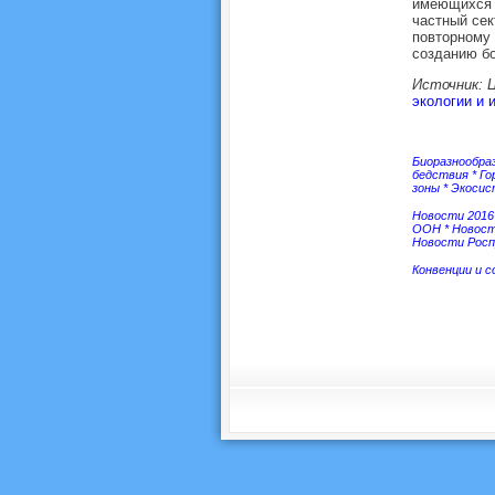
имеющихся 
частный се
повторному 
созданию б
Источник: 
экологии и 
Биоразнообра
бедствия
*
Го
зоны
*
Экоси
Новости 2016
ООН
*
Новос
Новости Росп
Конвенции и 