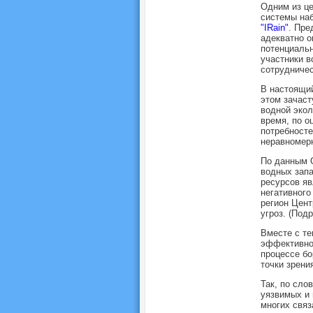
Одним из це
системы на
"IRain"
. Пре
адекватно о
потенциальн
участники в
сотрудничес
В настоящий
этом зачаст
водной экол
время, по о
потребносте
неравномер
По данным 
водных зап
ресурсов яв
негативного
регион Цент
угроз. (Под
Вместе с те
эффективно
процессе бо
точки зрени
Так, по сло
уязвимых и 
многих связ