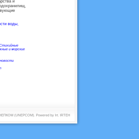
рства и
водохранилищ,
твующие
сти воды,
Стихийные
жные и морские
новости
т
 ЮНЕПКОМ (UNEPCOM). Powered by
Irt
.
IRTEH