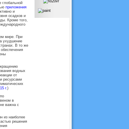
е глобальной
щью
приложения
ктивно и
овня осадков и
ды. Кроме того,
международного
ем мире. При
на ухудшение
транах. В то же
я обеспечения
ены
окращению
ования водных
еакции от
ми ресурсами
лиматических
5 г.
)
 по
веном в
не важна с
ин из наиболее
частью решения
ения