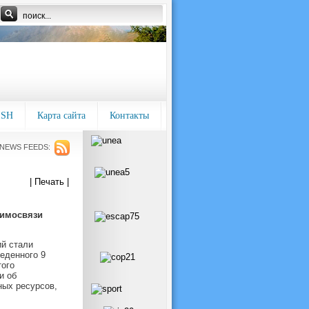
ISH
Карта сайта
Контакты
NEWS FEEDS:
| Печать |
аимосвязи
й стали
еденного 9
того
и об
ных ресурсов,