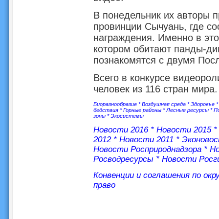
В понедельник их авторы п
провинции Сычуань, где с
награждения. Именно в это
котором обитают панды-ди
познакомятся с двумя Пос
Всего в конкурсе видеорол
человек из 116 стран мира.
Биоразнообразие
*
Воздушная среда
*
Здоровье
бедствия
*
Горные районы
*
Лесные ресурсы
*
П
зоны
*
Экосистемы
Новости 2016
*
Новости 2015
2012
*
Новости 2011
*
Эконово
Новости Росприроднадзора
*
Но
Росводресурсы
*
Новости Росг
Конвенции и соглашения по ок
право