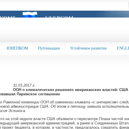
ЮНЕПКОМ
Публикации
Устойчивое развитие
ENGL
31.03.2017 г.
ООН о климатических решениях американских властей: США 
овавшая Парижское соглашение
о Рамочной конвенции ООН об изменении климата «с интересом» след
новой администрация США. Об этом в пятницу заявила исполнительн
сия Эспиноcа.
то на этой неделе власти США объявили о пересмотре Плана чистой эне
редыдущей американской администрацией, а ранее в Соединенных Штат
 проект бюджета, в котором, в частности, предлагалось сократить фин