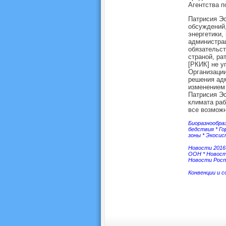
Агентства п
Патрисия Эс
обсуждений,
энергетики,
администрац
обязательст
страной, ра
[РКИК] не у
Организации
решения адм
изменением 
Патрисия Эс
климата раб
все возможн
Биоразнообра
бедствия
*
Го
зоны
*
Экоси
Новости 2016
ООН
*
Новос
Новости Росп
Конвенции и 