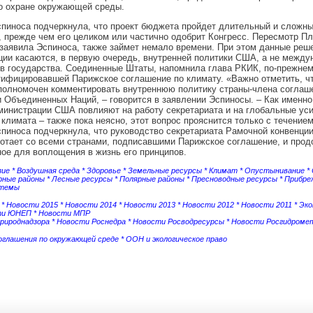
о охране окружающей среды.
пиноcа подчеркнула, что проект бюджета пройдет длительный и сложны
 прежде чем его целиком или частично одобрит Конгресс. Пересмотр Пл
 заявила Эспиноcа, также займет немало времени. При этом данные реш
ии касаются, в первую очередь, внутренней политики США, а не межд
в государства. Соединенные Штаты, напомнила глава РКИК, по-прежне
тифицировавшей Парижское соглашение по климату. «Важно отметить, чт
полномочен комментировать внутреннюю политику страны-члена соглаш
 Объединенных Наций, – говорится в заявлении Эспиноcы. – Как именн
инистрации США повлияют на работу секретариата и на глобальные уси
климата – также пока неясно, этот вопрос прояснится только с течение
пиноcа подчеркнула, что руководство секретариата Рамочной конвенции
отает со всеми странами, подписавшими Парижское соглашение, и прод
ое для воплощения в жизнь его принципов.
зие
*
Воздушная среда
*
Здоровье
*
Земельные ресурсы
*
Климат
*
Опустынивание
*
рные районы
*
Лесные ресурсы
*
Полярные районы
*
Пресноводные ресурсы
*
Прибре
стемы
*
Новости 2015
*
Новости 2014
*
Новости 2013
*
Новости 2012
*
Новости 2011
*
Эко
ти ЮНЕП
*
Новости МПР
рироднадзора
*
Новости Роснедра
*
Новости Росводресурсы
*
Новости Росгидроме
соглашения по окружающей среде
*
ООН и экологическое право