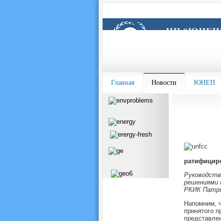
Главная
Новости
ЮНЕП
ратифицир
Руководств
решениями 
РКИК Патри
Напомним, ч
принятого п
представлен