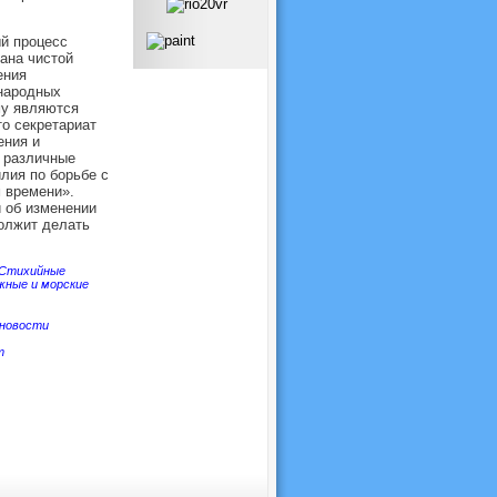
й процесс
ана чистой
ения
ународных
му являются
о секретариат
ения и
о различные
лия по борьбе с
м времени».
 об изменении
олжит делать
Стихийные
жные и морские
новости
т