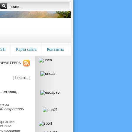
ISH
Карта сайта
Контакты
NEWS FEEDS:
| Печать |
– страна,
ит за
ый секретарь
ргетики,
ах был
ансирование