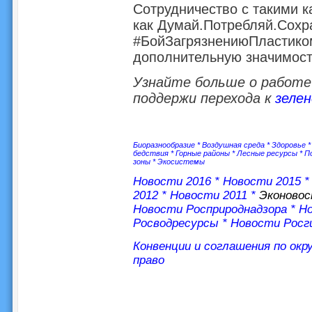
Сотрудничество с такими
как Думай.Потребляй.Сохра
#БойЗагрязнениюПластико
дополнительную значимост
Узнайте больше о работе
поддержи перехода к
зелен
Биоразнообразие
*
Воздушная среда
*
Здоровье
бедствия
*
Горные районы
*
Лесные ресурсы
*
П
зоны
*
Экосистемы
Новости 2016
*
Новости 2015
2012
*
Новости 2011
*
Эконово
Новости Росприроднадзора
*
Но
Росводресурсы
*
Новости Росг
Конвенции и соглашения по ок
право