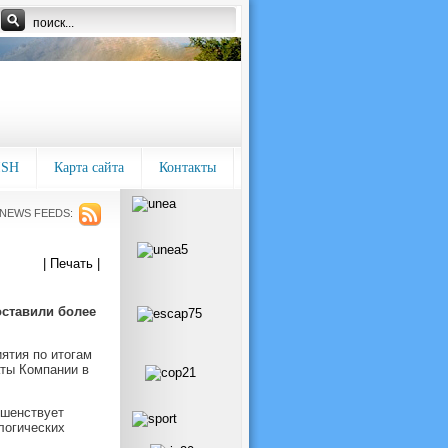
ISH
Карта сайта
Контакты
NEWS FEEDS:
| Печать |
ставили более
ятия по итогам
аты Компании в
ршенствует
логических