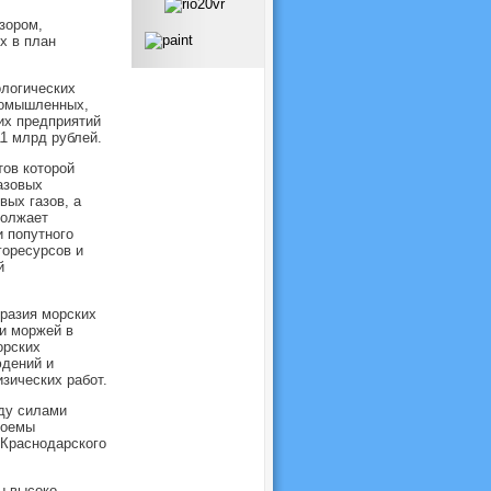
зором,
х в план
ологических
ромышленных,
их предприятий
1 млрд рублей.
тов которой
азовых
вых газов, а
должает
 попутного
горесурсов и
й
бразия морских
и моржей в
орских
юдений и
зических работ.
оду силами
доемы
 Краснодарского
ы высоко