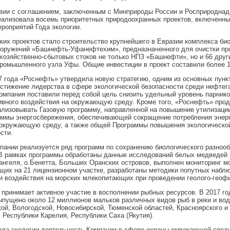
вии с соглашением, заключенным с Минприроды России и Росприроднад
ализовала восемь приоритетных природоохранных проектов, включенны
роприятий Года экологии.
ких проектов стало строительство крупнейшего в Евразии комплекса би
ооружений «Башнефть-Уфанефтехим», предназначенного для очистки п
хозяйственно-сбытовых стоков не только НПЗ «Башнефти», но и 66 друг
ромышленного узла Уфы. Общие инвестиции в проект составили более 1
7 года «Роснефть» утвердила новую стратегию, одним из основных пунк
стижение лидерства в сфере экологической безопасности среди нефтег
омпания поставили перед собой цель снизить удельный уровень парнико
ивного воздействия на окружающую среду. Кроме того, «Роснефть» про
лизовывать Газовую программу, направленной на повышение утилизации
аммы энергосбережения, обеспечивающей сокращение потребления энер
 окружающую среду, а также общей Программы повышения экологическо
сти.
пании реализуется ряд программ по сохранению биологического разноо
В рамках программы обработаны данные исследований белых медведей 
ангеля, о.Бенетта, Больших Оранских островов, выполнен мониторинг м
их на 21 лицензионном участке, разработаны методики попутных набл
 воздействия на морских млекопитающих при проведении геолого-геофи
принимает активное участие в восполнении рыбных ресурсов. В 2017 г
пущено около 12 миллионов мальков различных видов рыб в реки и во
ой, Вологодской, Новосибирской, Тюменской областей, Красноярского и
 Республики Карелия, Республики Саха (Якутия).
ода экологии деятельность Компании в сфере охраны окружающей сред