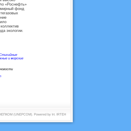
ило «Роснефть»
семирный фонд
фтегазовых
ение
пило
 коллектив
ода экологии.
Стихийные
жные и морские
новости
т
 ЮНЕПКОМ (UNEPCOM). Powered by
Irt
.
IRTEH