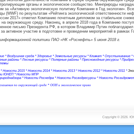
нтролирующие органы и экологическое сообщество. Минприроды наград
м за «Активную экологическую политику Компании в Год экологии». В
ды (WWF) по результатам «Рейтинга экологической ответственности не
оссии 2017» отметил Компанию почетным дипломом за стабильное сниж
 на окружающую среду. Наконец, в апреле 2018 года в Компанию посту
енное письмо Президента РФ, в котором Владимир Путин поблагодарил
за активное участие в подготовке и проведении мероприятий в рамках Г
 информационной политики ПАО «НК «Роснефть» 5 июня 2018 г.
зие
*
Воздушная среда
*
Здоровье
*
Земельные ресурсы
*
Климат
*
Опустынивание
*
рные районы
*
Лесные ресурсы
*
Полярные районы
*
Пресноводные ресурсы
*
Прибре
стемы
*
Новости 2015
*
Новости 2014
*
Новости 2013
*
Новости 2012
*
Новости 2011
*
Эко
ти ЮНЕП
*
Новости МПР
рироднадзора
*
Новости Роснедра
*
Новости Росводресурсы
*
Новости Росгидроме
оглашения по окружающей среде
*
ООН и экологическое право
Copyright © 2026.