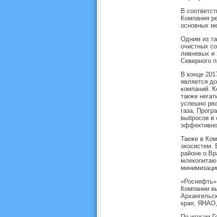
В соответст
Компания ре
основных ме
Одним из та
очистных с
ливневых и 
Северного п
В конце 201
является до
компаний. К
также негат
успешно реа
газа, Прогр
выбросов в
эффективно
Также в Ком
экосистем. 
районе о.Вр
млекопитающ
минимизации
«Роснефть» 
Компании вы
Архангельск
края, ЯНАО,
По итогам Г