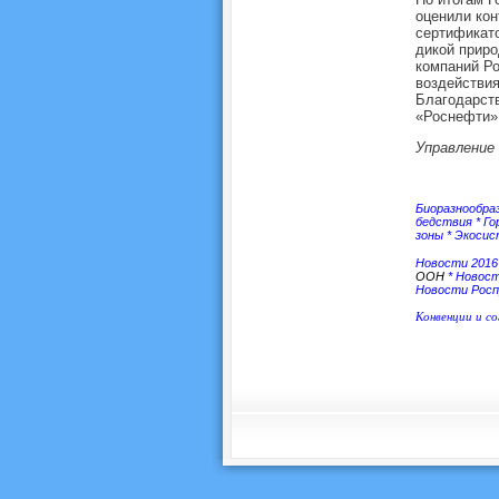
оценили ко
сертификато
дикой приро
компаний Р
воздействия
Благодарств
«Роснефти» 
Управление
Биоразнообра
бедствия
*
Го
зоны
*
Экоси
Новости 2016
ООН
*
Новос
Новости Росп
Конвенции и с