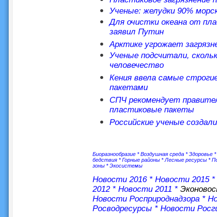
Ученые: желудки 90% морс
Для очистки океана от пл
заявил Путин
Арктике угрожает загрязне
Ученые подсчитали, скольк
человечество
Кения ввела самые строги
пакетами
СПЧ рекомендует правите
пластиковые пакеты
Российские ученые создал
Биоразнообразие
*
Воздушная среда
*
Здоровье
бедствия
*
Горные районы
*
Лесные ресурсы
*
П
зоны
*
Экосистемы
Новости 2016
*
Новости 2015
2012
*
Новости 2011
*
Эконово
Новости Росприроднадзора
*
Но
Росводресурсы
*
Новости Росг