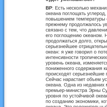
ВР
: Есть несколько механ
океана поглощать углерод,
повышением температуры о
прежнему продолжалось ув
связано с тем, что давлен
его поглощению океаном. Н
продолжаться долго, откры
серьезнейшее отрицательн
океан: я уже говорил о по
интенсивности тропических
уровень океана, изменяетс
пониженного содержания ки
происходят серьезнейшие п
Сейчас нарастает объем ус
океана. Одна из недавних 
премьер-министра Эрны Су
уровня по устойчивой океа
по созданию экономики, ко
океана. Это положительный