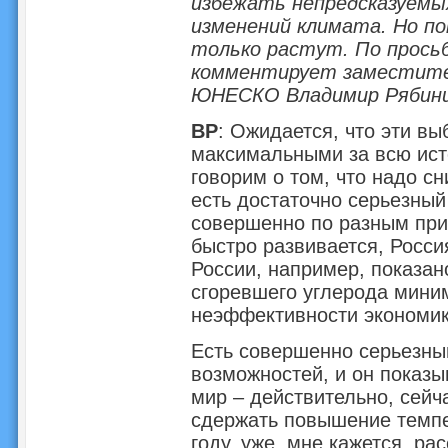
избежать непредсказуемых
изменений климата. Но по
только растут. По прось
комментирует заместите
ЮНЕСКО Владимир Рябини
ВР
: Ожидается, что эти вы
максимальными за всю ист
говорим о том, что надо с
есть достаточно серьезный 
совершенно по разным прич
быстро развивается, Россия
России, например, показан
сгоревшего углерода миним
неэффективности экономик
Есть совершенно серьезны
возможностей, и он показы
мир – действительно, сейч
сдержать повышение темпер
году, уже, мне кажется, ра