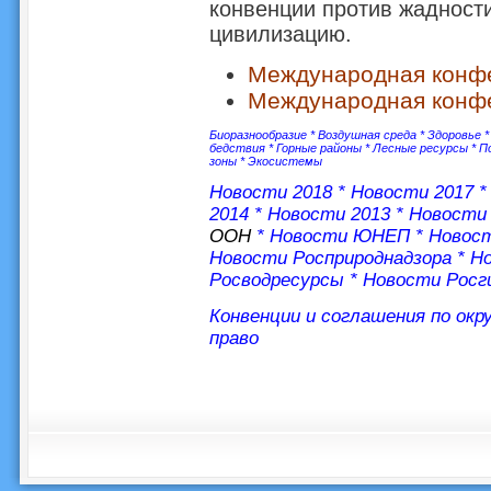
конвенции против жадности
цивилизацию.
Международная конфе
Международная конфе
Биоразнообразие
*
Воздушная среда
*
Здоровье
бедствия
*
Горные районы
*
Лесные ресурсы
*
П
зоны
*
Экосистемы
Новости 2018
*
Новости 2017
2014
*
Новости 2013
*
Новости 
ООН
*
Новости ЮНЕП
*
Новос
Новости Росприроднадзора
*
Но
Росводресурсы
*
Новости Росг
Конвенции и соглашения по ок
право