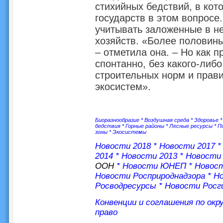
стихийных бедствий, в кот
государств в этом вопросе
учитывать заложенные в не
хозяйств. «Более половины
– отметила она. – Но как 
спонтанно, без какого-либ
строительных норм и прави
экосистем».
Биоразнообразие
*
Воздушная среда
*
Здоровье
бедствия
*
Горные районы
*
Лесные ресурсы
*
П
зоны
*
Экосистемы
Новости 2018
*
Новости 2017
2014
*
Новости 2013
*
Новости 
ООН
*
Новости ЮНЕП
*
Новос
Новости Росприроднадзора
*
Но
Росводресурсы
*
Новости Росг
Конвенции и соглашения по ок
право