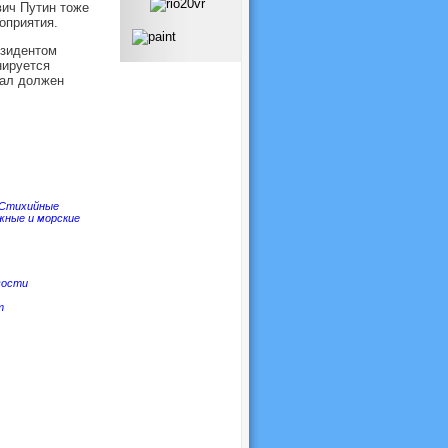
ич Путин тоже
оприятия.
езидентом
нируется
нал должен
Стихийные
жные и морские
вости
т