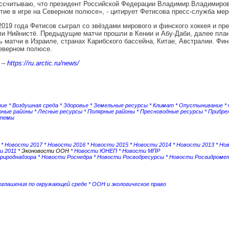
ассчитываю, что президент Российской Федерации Владимир Владимиров
тие в игре на Северном полюсе», - цитирует Фетисова пресс-служба мер
019 года Фетисов сыграл со звёздами мирового и финского хоккея и пр
и Нийнистё. Предыдущие матчи прошли в Кении и Абу-Даби, далее пла
ь матчи в Израиле, странах Карибского бассейна, Китае, Австралии. Фи
еверном полюсе.
» –
https://ru.arctic.ru/news/
зие
*
Воздушная среда
*
Здоровье
*
Земельные ресурсы
*
Климат
*
Опустынивание
*
рные районы
*
Лесные ресурсы
*
Полярные районы
*
Пресноводные ресурсы
*
Прибре
стемы
*
Новости 2017
*
Новости 2016
*
Новости 2015
*
Новости 2014
*
Новости 2013
*
Но
и 2011
*
Эконовости ООН
*
Новости ЮНЕП
*
Новости МПР
рироднадзора
*
Новости Роснедра
*
Новости Росводресурсы
*
Новости Росгидроме
соглашения по окружающей среде
*
ООН и экологическое право