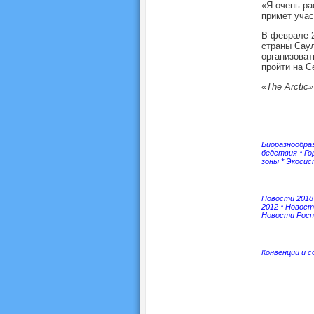
«Я очень р
примет учас
В феврале 2
страны Саул
организоват
пройти на С
«The Arctic
Биоразнообра
бедствия
*
Го
зоны
*
Экоси
Новости 2018
2012
*
Новост
Новости Росп
Конвенции и 