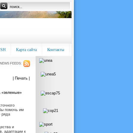
ISH
Карта сайта
Контакты
NEWS FEEDS:
| Печать |
 «зеленые»
сточного
бы помочь им
е ряда
щества и
, адаптации к