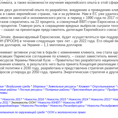
лимата, а также возможности изучения европейского опыта в этой сфер
ее двух десятилетий опыта по разработке, внедрению и проведению кли
ак в самих европейских странах, так и за рубежом. Нам в ЕС уже удалос
имости эмиссий и экономического роста: в период с 1990 года по 2017 
газов сократились на 22 процента, а совокупный ВВП стран Евросоюза з
 процентов. Главную роль в сокращении вредных выбросов сыграли техн
 – сказал на презентации представитель делегации Европейского союза
Climate, финансируемый Евросоюзом, будет осуществляться при подде
Н (ПРООН) в течение следующих трех лет – до 2022 года. Его общий б
ов долларов, на Украине – 1,1 миллиона долларов.
инимает активное участие в борьбе с изменением климата, она стала од
исавших Парижское соглашение по климату, – сказал заместитель минис
есурсов Украины Николай Кузе. – Правительство разработало национал
енения климата, в результате чего была принята Концепция реализации 
ой политики к 2030 году, разработана и представлена стратегия развити
росов углерода до 2050 года, принята Энергетическая стратегия и друг
зие
*
Воздушная среда
*
Здоровье
*
Земельные ресурсы
*
Климат
*
Опустынивание
*
рные районы
*
Лесные ресурсы
*
Полярные районы
*
Пресноводные ресурсы
*
Прибре
стемы
*
Новости 2017
*
Новости 2016
*
Новости 2015
*
Новости 2014
*
Новости 2013
*
Но
и 2011
*
Эконовости ООН
*
Новости ЮНЕП
*
Новости МПР
рироднадзора
*
Новости Роснедра
*
Новости Росводресурсы
*
Новости Росгидроме
соглашения по окружающей среде
*
ООН и экологическое право