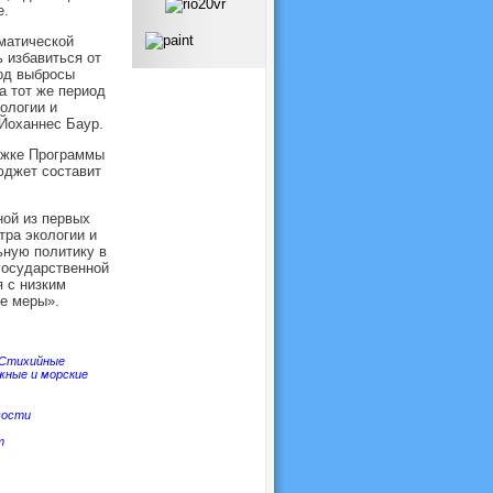
е.
матической
ь избавиться от
год выбросы
а тот же период
ологии и
 Йоханнес Баур.
ржке Программы
юджет составит
ной из первых
тра экологии и
ьную политику в
государственной
я с низким
ие меры».
Стихийные
жные и морские
вости
т