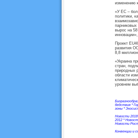
изменению к
«У ЕС – бол
политики, к
взаимозавис
парниковых 
вырос на 58
инновации»,
Проект EU4
развития ОО
8,8 миллион
«Украина пр
стран, подп
природных р
области изм
климатическ
уровнем выб
Биоразнообра
бедствия
*
Го
зоны
*
Экоси
Новости 2018
2012
*
Новост
Новости Росп
Конвенции и 