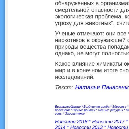
обнаруженных в организмах
смертельной опасности для
экологическая проблема, к
угрозу для животных", счи
Ученые отмечают: они все 
наркотиков в окружающей с
природы вещества попадаю
однако, не могут полность
Какое влияние химикаты о
мир и в конечном итоге сн
исследований.
Текст:
Наталья Панасенк
Биоразнообразие
*
Воздушная среда
*
Здоровье
бедствия
*
Горные районы
*
Лесные ресурсы
*
П
зоны
*
Экосистемы
Новости 2018
*
Новости 2017
2014
*
Новости 2013
*
Новости 