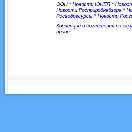
ООН
*
Новости ЮНЕП
*
Новос
Новости Росприроднадзора
*
Но
Росводресурсы
*
Новости Росг
Конвенции и соглашения по ок
право