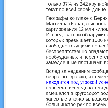
только 37% из 242 крупней
текут по всей своей длине.
Географы во главе с Берн
Макгилла (Канада) исполь
картирования 12 млн килом
Исследователи обнаружили,
которых превышает 1000 к
свободно текущими по все
беспрепятственно впадают
необузданных и переплетен
замедленные плотинами во
Вслед за недавним сообще
биоразнообразию, что мил
находится под угрозой исч
навсегда, исследователи д
вмешался в круговорот во
запертые в каналы, водохр
большинство рек по всему