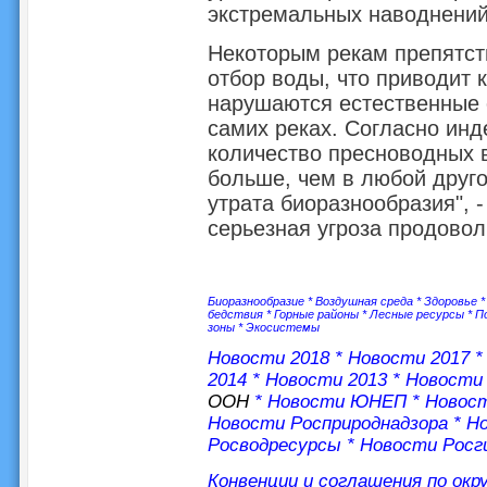
экстремальных наводнений
Некоторым рекам препятств
отбор воды, что приводит 
нарушаются естественные 
самих реках. Согласно инд
количество пресноводных в
больше, чем в любой друго
утрата биоразнообразия", 
серьезная угроза продовол
Биоразнообразие
*
Воздушная среда
*
Здоровье
бедствия
*
Горные районы
*
Лесные ресурсы
*
П
зоны
*
Экосистемы
Новости 2018
*
Новости 2017
2014
*
Новости 2013
*
Новости 
ООН
*
Новости ЮНЕП
*
Новос
Новости Росприроднадзора
*
Но
Росводресурсы
*
Новости Росг
Конвенции и соглашения по ок