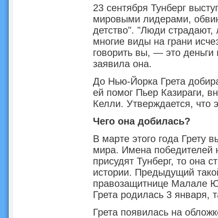
23 сентября Тунберг выст
мировыми лидерами, обвини
детство". "Люди страдают,
многие виды на грани исче
говорить вы, — это деньги 
заявила она.
До Нью-Йорка Грета добира
ей помог Пьер Казираги, в
Келли. Утверждается, что э
Чего она добилась?
В марте этого года Грету
мира. Имена победителей н
присудят Тунберг, то она 
истории. Предыдущий тако
правозащитнице Малале Юс
Грета родилась 3 января, т
Грета появилась на обложк