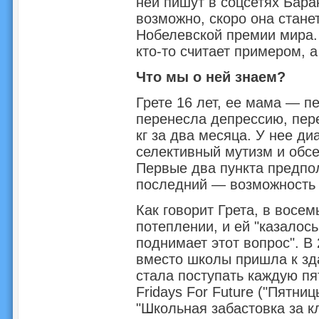
ней пишут в соцсетях Бара
возможно, скоро она стан
Нобелевской премии мира.
кто-то считает примером, а
Что мы о ней знаем?
Грете 16 лет, ее мама — пе
перенесла депрессию, пере
кг за два месяца. У нее д
селективный мутизм и обс
Первые два пункта предпо
последний — возможность 
Как говорит Грета, в восем
потеплении, и ей "казалось
поднимает этот вопрос". В 
вместо школы пришла к зд
стала поступать каждую пя
Fridays For Future ("Пятни
"Школьная забастовка за к