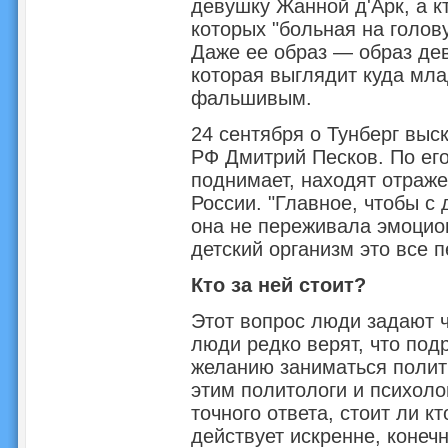
девушку Жанной д'Арк, а к
которых "больная на голов
Даже ее образ — образ де
которая выглядит куда мла
фальшивым.
24 сентября о Тунберг выс
РФ Дмитрий Песков. По ег
поднимает, находят отраж
России. "Главное, чтобы с
она не переживала эмоцион
детский организм это все 
Кто за ней стоит?
Этот вопрос люди задают ч
люди редко верят, что под
желанию заниматься полит
этим политологи и психоло
точного ответа, стоит ли к
действует искренне, конечн