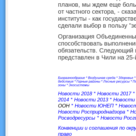
планов, мы ждем еще боль
от частного сектора, - ска
институты - как государств
сделали выбор в пользу "з
Организация Объединенных
способствовать выполнени
обязательств. Следующий 
представлен в Чили на 25-
Биоразнообразие
*
Воздушная среда
*
Здоровье
бедствия
*
Горные районы
*
Лесные ресурсы
*
П
зоны
*
Экосистемы
Новости 2018
*
Новости 2017
2014
*
Новости 2013
*
Новости 
ООН
*
Новости ЮНЕП
*
Новос
Новости Росприроднадзора
*
Но
Росводресурсы
*
Новости Росг
Конвенции и соглашения по ок
право