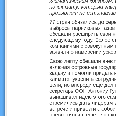
климатическим кризисом.
по климату, который заве
призывают не останавлив
77 стран обязались до сер
выбросы парниковых газов 
обещали расширить свои н
следующему году. Более с
компаниями с совокупным 
заявили о намерении ускор
Свою лепту обещали внести
включая островные госуда
задачу и помогли придать 
климата, укрепить сотрудн
цели, но впереди еще долг
секретарь ООН Антониу Гу
вынашивал идею этого сам
стремились дать лидерам в
встрече и привезти с собо
превратился в еще одно к