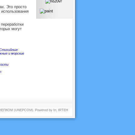
ах. Это просто
и использования
 переработки
торых могут
Стихийные
жные и морские
вости
т
 ЮНЕПКОМ (UNEPCOM). Powered by
Irt
.
IRTEH