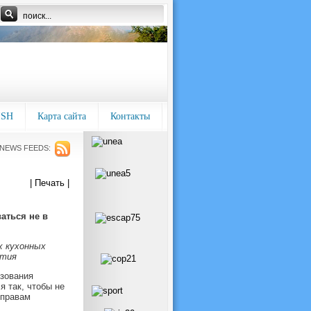
ISH
Карта сайта
Контакты
NEWS FEEDS:
| Печать |
аться не в
х кухонных
ятия
зования
я так, чтобы не
 правам