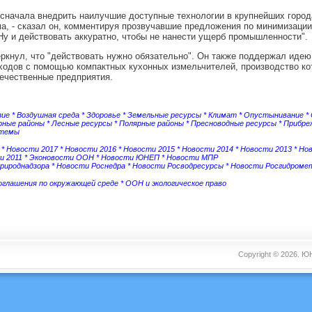
сначала внедрить наилучшие доступные технологии в крупнейших город
а, - сказал он, комментируя прозвучавшие предложения по минимизаци
 Ну и действовать аккуратно, чтобы не нанести ущерб промышленности".
ркнул, что "действовать нужно обязательно". Он также поддержал идею
одов с помощью компактных кухонных измельчителей, производство ко
ечественные предприятия.
зие
*
Воздушная среда
*
Здоровье
*
Земельные ресурсы
*
Климат
*
Опустынивание
*
рные районы
*
Лесные ресурсы
*
Полярные районы
*
Пресноводные ресурсы
*
Прибре
стемы
*
Новости 2017
*
Новости 2016
*
Новости 2015
*
Новости 2014
*
Новости 2013
*
Но
и 2011
*
Эконовости ООН
*
Новости ЮНЕП
*
Новости МПР
рироднадзора
*
Новости Роснедра
*
Новости Росводресурсы
*
Новости Росгидроме
соглашения по окружающей среде
*
ООН и экологическое право
Copyright © 2026.