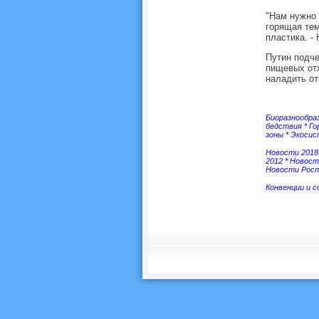
"Нам нужно 
горящая тем
пластика. -
Путин подче
пищевых отх
наладить от
Биоразнообра
бедствия
*
Го
зоны
*
Экоси
Новости 2018
2012
*
Новост
Новости Росп
Конвенции и 