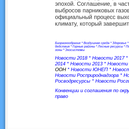
эпохой. Соглашение, в час
выбросов парниковых газов
официальный процесс выхо
климату, который завершит
Биоразнообразие
*
Воздушная среда
*
Здоровье
бедствия
*
Горные районы
*
Лесные ресурсы
*
П
зоны
*
Экосистемы
Новости 2018
*
Новости 2017
2014
*
Новости 2013
*
Новости 
ООН
*
Новости ЮНЕП
*
Новос
Новости Росприроднадзора
*
Но
Росводресурсы
*
Новости Росг
Конвенции и соглашения по ок
право