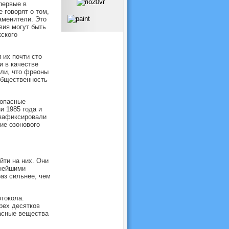
первые в
 говорят о том,
заменители. Это
вия могут быть
кского
 их почти сто
и в качестве
или, что фреоны
общественность
 опасные
и 1985 года и
 зафиксировали
ие озонового
ти на них. Они
ьнейшими
аз сильнее, чем
токола.
рех десятков
пасные вещества