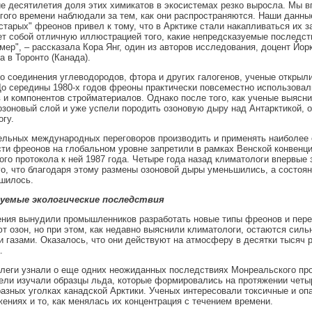
е десятилетия доля этих химикатов в экосистемах резко выросла. Мы в
гого времени наблюдали за тем, как они распространяются. Наши данные
"старых" фреонов привел к тому, что в Арктике стали накапливаться их 
т собой отличную иллюстрацией того, какие непредсказуемые последст
мер", – рассказала Кора Янг, один из авторов исследования, доцент Йор
а в Торонто (Канада).
о соединения углеводородов, фтора и других галогенов, ученые открыли
До середины 1980-х годов фреоны практически повсеместно использовал
 и компонентов стройматериалов. Однако после того, как ученые выясн
зоновый слой и уже успели породить озоновую дыру над Антарктикой, 
огу.
ельных международных переговоров производить и применять наиболее
ти фреонов на глобальном уровне запретили в рамках Венской конвенци
го протокола к ней 1987 года. Четыре года назад климатологи впервые
го, что благодаря этому размены озоновой дыры уменьшились, а состоян
шилось.
зуемые экологические последствия
ния вынудили промышленников разработать новые типы фреонов и перей
т озон, но при этом, как недавно выяснили климатологи, остаются сил
 газами. Оказалось, что они действуют на атмосферу в десятки тысяч р
.
ллеги узнали о еще одних неожиданных последствиях Монреальского про
ли изучали образцы льда, которые формировались на протяжении четы
разных уголках канадской Арктики. Ученых интересовали токсичные и о
жениях и то, как менялась их концентрация с течением времени.