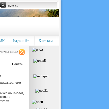
ISH
Карта сайта
Контакты
NEWS FEEDS:
| Печать |
в
опасными, чем
ических кислот,
аются в
журнал