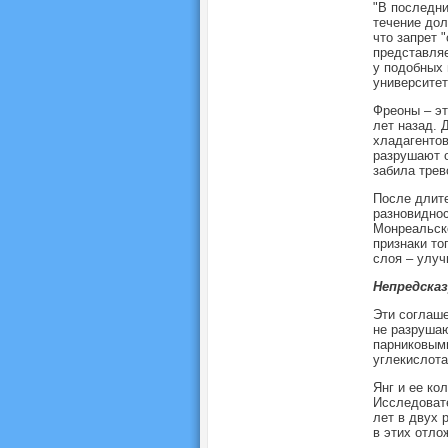
"В последни
течение дол
что запрет 
представляе
у подобных 
университет
Фреоны – эт
лет назад. 
хладагентов
разрушают о
забила трев
После длит
разновиднос
Монреальско
признаки то
слоя – улуч
Непредска
Эти соглаше
не разрушаю
парниковыми
углекислота
Янг и ее ко
Исследовате
лет в двух 
в этих отло