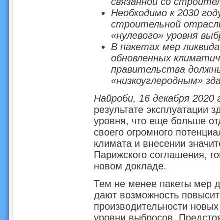
связанной со строите
Необходимо к 2030 го
строительной отрасли
«нулевого» уровня выб
В пакетах мер ликвид
обновленных климатич
правительства должн
«низкоуглеродным» зд
Найроби, 16 декабря 2020 г
результате эксплуатации з
уровня, что еще больше от
своего огромного потенци
климата и внесении значит
Парижского соглашения, го
новом докладе.
Тем не менее пакеты мер 
дают возможность повысит
производительности новых 
уровни выбросов. Предсто