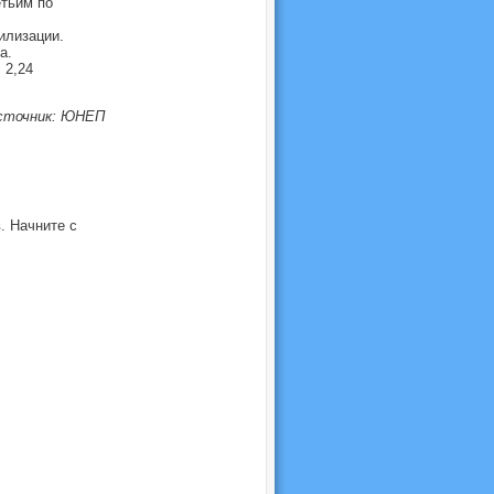
етьим по
илизации.
а.
 2,24
сточник: ЮНЕП
. Начните с