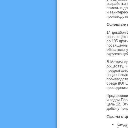
разработки 
помочь в до
и заинтерес
производств
Основные 
14 декабря 
резолюцию о
со 105 друг
посвященным
обязательн
окружающей 
В Междунар
обществу, ч
предлагаетс
национальны
производств
среде (ЮНЕ
проведению 
Продвижение
и задач Пов
цель 12. Эт
добычу прир
Факты и 
Каждую