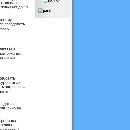
яется или
 попадает до 14
льному
ая преодолеть
енную
илизацию
повторно или
рязнение
ребовать
сурсоемкие
ть загрязнение
вать
водства,
равильно ее
ороны все
плению
ирования и