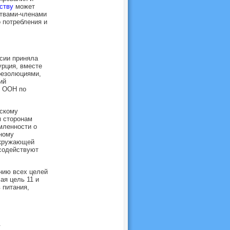
ству
может
ствами-членами
 потребления и
сии приняла
рция, вместе
резолюциями,
ий
е ООН по
скому
м сторонам
мленности о
ному
окружающей
содействуют
нию всех целей
ая цель 11 и
 питания,
.