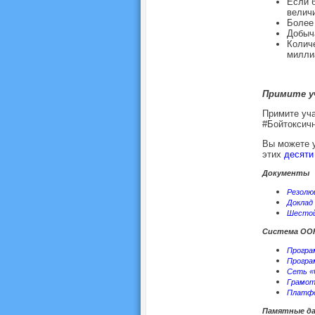
Если б
величи
Более 
Добыча
Количе
миллиа
Примите у
Примите уча
#Бойтоксич
Вы можете у
этих
десяти
Документы
Резолюц
Доклад 
Шестой
Система ОО
Програ
Програ
Сеть «‎
Грамот
Платфо
Памятные д