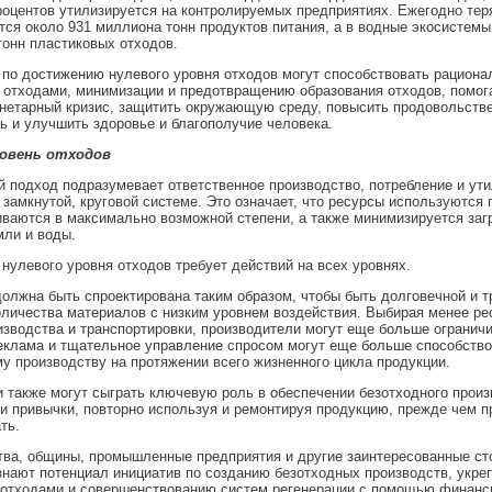
роцентов утилизируется на контролируемых предприятиях. Ежегодно тер
ся около 931 миллиона тонн продуктов питания, а в водные экосистемы
онн пластиковых отходов.
по достижению нулевого уровня отходов могут способствовать рациона
отходами, минимизации и предотвращению образования отходов, помог
анетарный кризис, защитить окружающую среду, повысить продовольств
ь и улучшить здоровье и благополучие человека.
ровень отходов
 подход подразумевает ответственное производство, потребление и ут
 замкнутой, круговой системе. Это означает, что ресурсы используются 
ваются в максимально возможной степени, а также минимизируется заг
мли и воды.
нулевого уровня отходов требует действий на всех уровнях.
олжна быть спроектирована таким образом, чтобы быть долговечной и т
личества материалов с низким уровнем воздействия. Выбирая менее ре
зводства и транспортировки, производители могут еще больше ограничи
еклама и тщательное управление спросом могут еще больше способство
у производству на протяжении всего жизненного цикла продукции.
 также могут сыграть ключевую роль в обеспечении безотходного произ
и привычки, повторно используя и ремонтируя продукцию, прежде чем п
ть.
ва, общины, промышленные предприятия и другие заинтересованные ст
нают потенциал инициатив по созданию безотходных производств, укре
 отходами и совершенствованию систем регенерации с помощью финанс