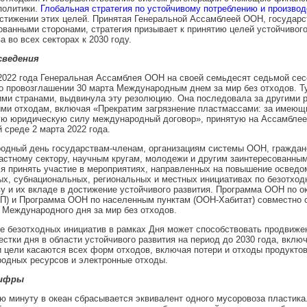
политики.
Глобальная стратегия по устойчивому потреблению и производ
стижении этих целей. Принятая Генеральной Ассамблеей ООН, государ
ованными сторонами, стратегия призывает к принятию целей устойчивого
а во всех секторах к 2030 году.
сведения
2022 года Генеральная Ассамблея ООН на своей семьдесят седьмой сес
 провозглашении 30 марта Международным днем за мир без отходов. Ту
ими странами, выдвинула эту резолюцию. Она последовала за другими 
и отходам, включая «‎Прекратим загрязнение пластмассами: за имеющ
ую юридическую силу международный договор»‎, принятую на Ассамбле
среде 2 марта 2022 года.
одный день государствам-членам, организациям системы ООН, граждан
астному сектору, научным кругам, молодежи и другим заинтересованны
я принять участие в мероприятиях, направленных на повышение осведо
х, субнациональных, региональных и местных инициативах по безотход
у и их вкладе в достижение устойчивого развития. Программа ООН по 
П) и Программа ООН по населенным пунктам (ООН-Хабитат) совместно 
Международного дня за мир без отходов.
 безотходных инициатив в рамках Дня может способствовать продвиже
естки дня в области устойчивого развития на период до 2030 года, включ
и цели касаются всех форм отходов, включая потери и отходы продуктов
одных ресурсов и электронные отходы.
цифры
 минуту в океан сбрасывается эквивалент одного мусоровоза пластика