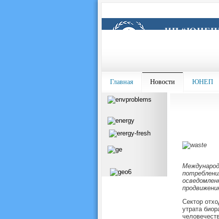
Главная
Новости
ЮНЕП
Международ
потреблени
осведомлен
продвижен
Сектор отхо
утрата биор
человечеств