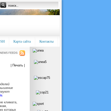
ISH
Карта сайта
Контакты
NEWS FEEDS:
| Печать |
оделей
овышение
ствуют
да
.
ие климата,
нкам,
из которых