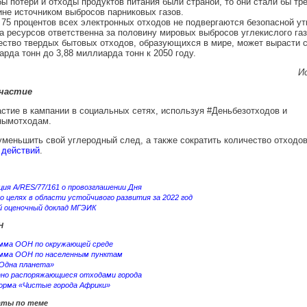
ы потери и отходы продуктов питания были страной, то они стали бы тр
не источником выбросов парниковых газов.
75 процентов всех электронных отходов не подвергаются безопасной ут
 ресурсов ответственна за половину мировых выбросов углекислого газ
ство твердых бытовых отходов, образующихся в мире, может вырасти с
рда тонн до 3,88 миллиарда тонн к 2050 году.
И
частие
стие в кампании в социальных сетях, используя #Деньбезотходов и
нымотходам.
меньшить свой углеродный след, а также сократить количество отходов
 действий
.
ия A/RES/77/161 о провозглашении Дня
о целях в области устойчивого развития за 2022 год
 оценочный доклад МГЭИК
Н
мма ООН по окружающей среде
мма ООН по населенным пунктам
Одна планета»‎
но распоряжающиеся отходами города‎
рма «Чистые города Африки»
аты по теме