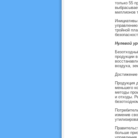
только 55 п
выбрасывает
миллионов т
Инициативы 
управлению 
тройной пл
безопасност
Нулевой у
Безотходный
продукции в
восстанавли
воздуха, зе
Достижение 
Продукция д
меньшего ко
методы прои
и отходы. Р
безотходном
Потребители
изменив сво
утилизирова
Правительст
больше приз
управления