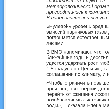
климатических служб. Об
метеорологической орган
присоединились к кампани
В понедельник они выпуст
«Нулевой» уровень вредны
эмиссий парниковых газов 
поглощается естественным
лесами.
В ВМО напоминают, что тол
ближайшие годы и десятил
удастся удержать рост гло
1,5 градуса по Цельсию, к
соглашении по климату, и 
«Чтобы ограничить повышен
производство энергии долж
перейти от сжигания ископ
возобновляемых источников
воды», – сказала Елена Ма