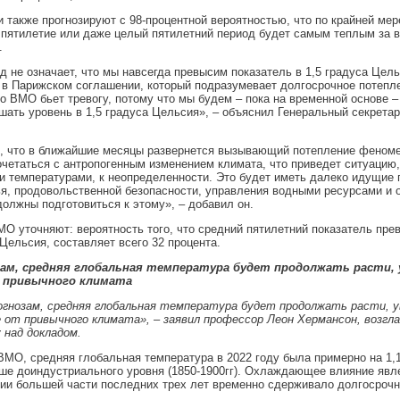
 также прогнозируют с 98-процентной вероятностью, что по крайней мер
пятилетие или даже целый пятилетний период будет самым теплым за 
.
д не означает, что мы навсегда превысим показатель в 1,5 градуса Цель
в Парижском соглашении, который подразумевает долгосрочное потепле
о ВМО бьет тревогу, потому что мы будем – пока на временной основе –
ать уровень в 1,5 градуса Цельсия», – объяснил Генеральный секрета
, что в ближайшие месяцы развернется вызывающий потепление феноме
очетаться с антропогенным изменением климата, что приведет ситуацию,
 температурами, к неопределенности. Это будет иметь далеко идущие 
я, продовольственной безопасности, управления водными ресурсами и
олжны подготовиться к этому», – добавил он.
О уточняют: вероятность того, что средний пятилетний показатель прев
 Цельсия, составляет всего 32 процента.
ам, средняя глобальная температура будет продолжать расти, у
 привычного климата
огнозам, средняя глобальная температура будет продолжать расти, у
 от привычного климата», – заявил профессор Леон Хермансон, возгл
 над докладом.
МО, средняя глобальная температура в 2022 году была примерно на 1,
е доиндустриального уровня (1850-1900гг). Охлаждающее влияние явл
ии большей части последних трех лет временно сдерживало долгосроч
.