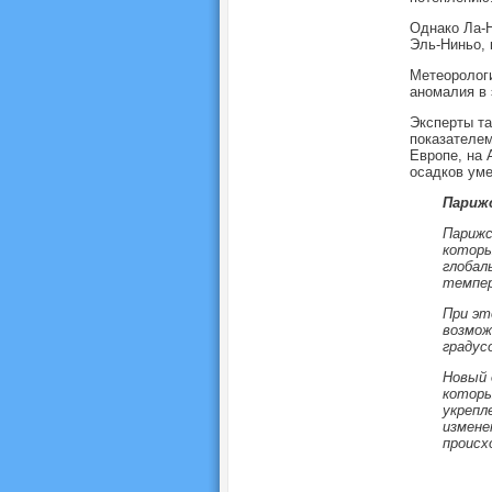
Однако Ла-Н
Эль-Ниньо, 
Метеорологи
аномалия в 
Эксперты та
показателем
Европе, на 
осадков ум
Париж
Парижс
которы
глобал
темпер
При эт
возмож
градус
Новый 
которы
укрепл
измене
происх