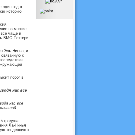
е один год в
всю историю
сия,
ние на многие
 все чаще и
рь ВМО Петтери
н Эль-Ниньо, и
 связанную с
последствия
 окружающей
ысит порог в
водя нас все
водя нас все
авлявший
15 градуса
ения Ла-Нинья
ную тенденцию к