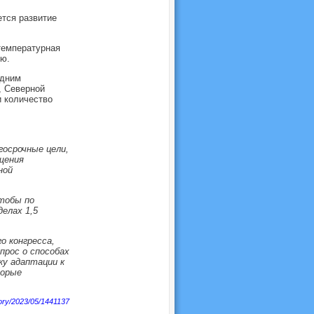
ется развитие
температурная
ю.
едним
, Северной
и количество
госрочные цели,
щения
ной
тобы по
елах 1,5
о конгресса,
прос о способах
ку адаптации к
торые
tory/2023/05/1441137