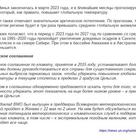
инья закончилась в марте 2023 года, и в ближайшие месяцы прогнозиру
который, как правило, повышает глобальную температуру.
 также отмечают значительное арктическое потепление. По прогнозам, 
этом регионе будет в три раза превышать среднюю глобальную аномали
кже полагают, что в период с 2023 года по 2027 год по сравнению со ср
 за 1991–2020 годы произойдет увеличение дождевых осадков в Сахеле
Аляске и на севере Сибири. При этом в бассейне Амазонки и в Австрали
еньшится.
ское соглашение
кое соглашение по климату, принятое в 2015 году, устанавливает дол
ми должны руководствоваться все страны для существенного сокра
ьных выбросов парниковых газов, чтобы удержать повышение глобаль
атуры в текущем столетии в пределах 2 градусов Цельсия.
ом в соглашении одновременно предлагается искать пути для того, ч
ности удержать этот показатель на еще более низком уровне – в пред
ов Цельсия.
доклад ВМО был выпущен в преддверии Всемирного метеорологическог
й пройдет в Женеве с 22 мая по 2 июня. На нем будет обсуждаться во
ения потенциала метеорологических и климатических служб в поддерж
нию климата, в том числе – к экстремальным погодным явлениям, ко
одят все чаще.
https://news.un.org/ru/s