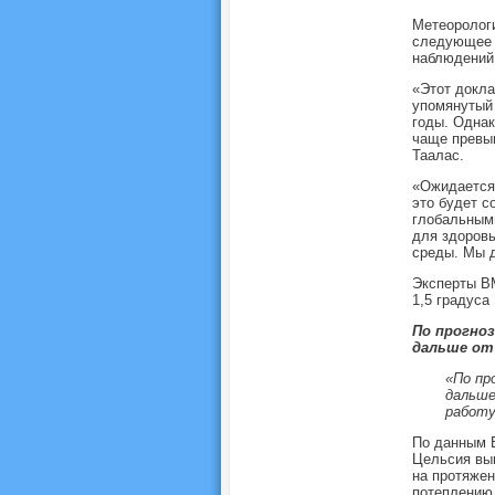
Метеорологи
следующее 
наблюдений
«Этот докла
упомянутый 
годы. Однак
чаще превыш
Таалас.
«Ожидается
это будет с
глобальными
для здоровь
среды. Мы д
Эксперты ВМ
1,5 градуса
По прогноз
дальше от
«По пр
дальше
работу
По данным В
Цельсия выш
на протяжен
потеплению