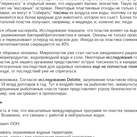
"переехать" в открытый океан, что нарушает баланс экосистем. Такую п
ют на "мусорных" островах. Некоторые пластиковые отходы не только 
авки, но могут и "собирать"
токсины
из воздуха или воды, поэтому со в
ановится все более вредным для животного, которое его съест. Более то
тателей пластик получают, например, и медведи, и, конечно же, люди.
я объем кислорода
.
Исследования показали, что пластик влияет на выр
 размножения бактерий/фитопланктона в океане. Океаны не только прои
о и перекачивают углерод на морское дно. Иногда из-за пластика снижен
фитопланктоном сокращается на 40%.
 здоровье человека.
Микропластик уже стал частью ежедневного рацио
 морепродуктах, водопроводной воде и соли. Некоторые
исследования
го
астик для нашего организма представляет острую токсичность и канцеро
олгосрочные последствия для здоровья человека
еще не полностью пон
везде, от последствий уже не спрятаться.
кономика.
Согласно
исследованию Deloitte
, загрязнение пластиком обхо
 19 млрд долларов в год. Тут и воздействие на рыболовство, аквакульту
брошенные рыболовные снасти также представляют угрозу безопасности
мер, они застревают в пропеллерах.
ь
сть в том, что масштабных международных программ по очистке океанов
 Возможно, это связано с работой в нейтральных водах.
гает ООН:
чивать охраняемые водные территории;
чать законы для сохранения морской экосистемы;