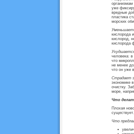
организмам 
уже фиксиру
вредные доб
пластика ст
морских оби
Уменьшаетс
кислорода и
кислород, н
кислорода 
Ухудшается
человека: в
что микропл
не менее д
что он уже 
Страдает э
экономике в
очистку. За
море, напри
Что делат
Плохая ново
существует.
Что предла
увели
ужесто