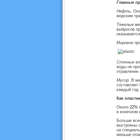
Главные п
Нефть
.
Она 
морским тра
Тяжелые ме
выбросов п
оказывается
Мировое пр
Сточные во
воды не про
отравление 
Мусор.
В ми
составляет 
каждый год.
Как пласти
Около
22%
п
в конечном 
Больше всег
выстроены с
на специаль
меньше плас