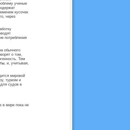
роблему ученые
содержат
ременем кусочек
го, через
аботку
зводят
ие потребления
на обычного
ворят о том,
генность. Тем
яты
, и, учитывая,
дится мировой
ру, туризм и
 для судов в
 в мире пока не