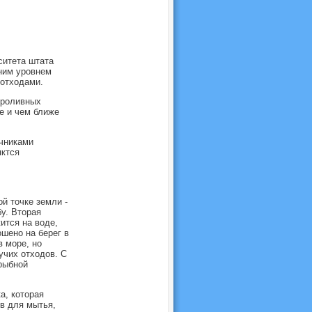
ситета штата
ним уровнем
 отходами.
проливных
е и чем ближе
чниками
яктся
й точке земли -
у. Вторая
ится на воде,
шено на берег в
 море, но
учих отходов. С
 рыбной
а, которая
тв для мытья,