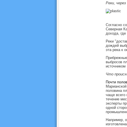
Реки, чере
Согласно со
Северная Ка
дохода, где
Реки "доста
дождей выбр
эта река к 
Прибрежные
выбросов п
источником 
Что происх
Почти полов
Марианской 
половина пл
чаще всего 
течение мес
эксперты пр
одной сторо
промышленн
Например, о
изготовлена