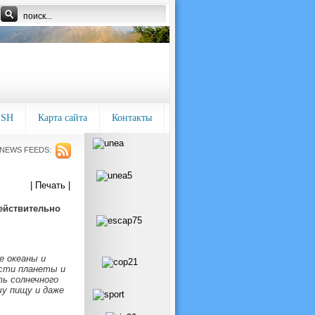
ISH
Карта сайта
Контакты
NEWS FEEDS:
| Печать |
ействительно
е океаны и
ости планеты и
ь солнечного
шу пищу и даже
.