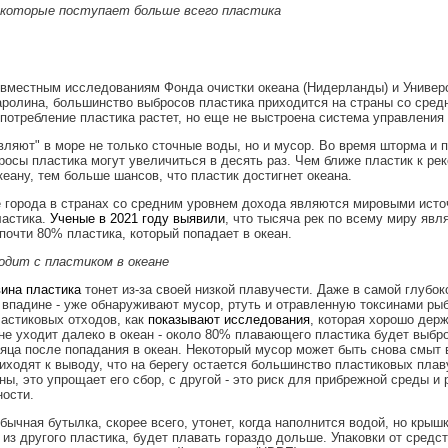
з которые поступает больше всего пластика
вместным исследованиям Фонда очистки океана (Нидерланды) и Универ
ролина, большинство выбросов пластика приходится на страны со сред
 потребление пластика растет, но еще не выстроена система управления
вляют" в море не только сточные воды, но и мусор. Во время шторма и 
осы пластика могут увеличиться в десять раз. Чем ближе пластик к рек
океану, тем больше шансов, что пластик достигнет океана.
 города в странах со средним уровнем дохода являются мировыми исто
ластика.
Ученые в 2021 году выявили
, что тысяча рек по всему миру явл
почти 80% пластика, который попадает в океан.
одит с пластиком в океане
ина пластика
тонет из-за своей низкой плавучести. Даже в самой глубоко
впадине - уже обнаруживают мусор, ртуть и отравленную токсинами рыб
астиковых отходов, как
показывают исследования
, которая хорошо держ
не уходит далеко в океан - около 80% плавающего пластика будет выбро
яца после попадания в океан. Некоторый мусор может быть снова смыт в
иходят к выводу, что на берегу остается большинство пластиковых плав
ны, это упрощает его сбор, с другой - это риск для прибрежной среды и
ости.
бычная бутылка, скорее всего, утонет, когда наполнится водой, но крышк
 из другого пластика, будет плавать гораздо дольше. Упаковки от средс