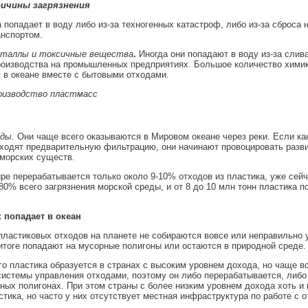
ричины загрязнения
попадает в воду либо из-за техногенных катастроф, либо из-за сброса
нспортом.
таллы и токсичные вещества
.
Иногда они попадают в воду из-за слива
роизводства на промышленных предприятиях. Большое количество хими
 в океане вместе с бытовыми отходами.
оизводство пластмасс
ды.
Они чаще всего оказываются в Мировом океане через реки. Если к
ходят предварительную фильтрацию, они начинают провоцировать разви
морских существ.
ре перерабатывается только около 9-10% отходов из пластика, уже сейч
80% всего загрязнения морской среды, и от 8 до 10 млн тонн пластика п
к попадает в океан
ластиковых отходов на планете не собираются вовсе или неправильно 
итоге попадают на мусорные полигоны или остаются в природной среде.
о пластика образуется в странах с высоким уровнем дохода, но чаще в
истемы управления отходами, поэтому он либо перерабатывается, либо
ных полигонах. При этом страны с более низким уровнем дохода хоть и
тика, но часто у них отсутствует местная инфраструктура по работе с 