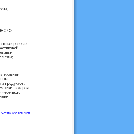
рузы;
ЮНЕСКО
а многоразовые,
ластиковой
олезной
ля еды;
углеродный
нным
 и продуктов,
метики, которая
й черепахи,
здке.
tvitelno-opasen.html