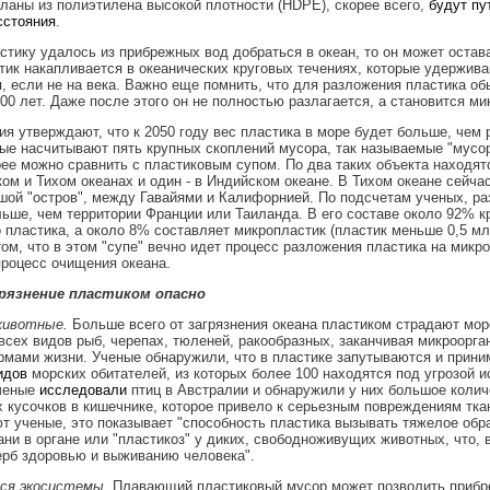
ланы из полиэтилена высокой плотности (HDPE), скорее всего,
будут пу
сстояния
.
стику удалось из прибрежных вод добраться в океан, то он может остав
тик накапливается в океанических круговых течениях, которые удержива
, если не на века. Важно еще помнить, что для разложения пластика об
000 лет. Даже после этого он не полностью разлагается, а становится м
я утверждают, что к 2050 году вес пластика в море будет больше, чем 
ые насчитывают пять крупных скоплений мусора, так называемые "мусор
рее можно сравнить с пластиковым супом. По два таких объекта находят
ом и Тихом океанах и один - в Индийском океане. В Тихом океане сейча
ой "остров", между Гавайями и Калифорнией. По подсчетам ученых, ра
льше, чем территории Франции или Таиланда. В его составе около 92% к
пластика, а около 8% составляет микропластик (пластик меньше 0,5 мл
том, что в этом "супе" вечно идет процесс разложения пластика на микро
роцесс очищения океана.
рязнение пластиком опасно
животные.
Больше всего от загрязнения океана пластиком страдают мор
всех видов рыб, черепах, тюленей, ракообразных, заканчивая микроорга
мами жизни. Ученые обнаружили, что в пластике запутываются и приним
идов
морских обитателей, из которых более 100 находятся под угрозой и
ученые
исследовали
птиц в Австралии и обнаружили у них большое колич
 кусочков в кишечнике, которое привело к серьезным повреждениям тка
т ученые, это показывает "способность пластика вызывать тяжелое обр
ани в органе или "пластикоз" у диких, свободноживущих животных, что, 
рб здоровью и выживанию человека".
ся экосистемы.
Плавающий пластиковый мусор может позволить приб