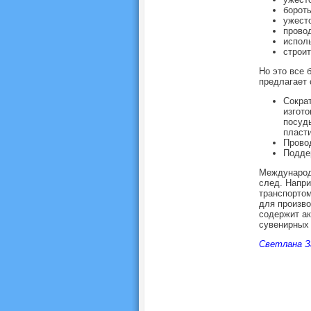
бороть
ужесто
прово
исполь
строи
Но это все
предлагает 
Сократ
изгото
посуды
пласти
Провод
Поддер
Международн
след. Напри
транспортом
для произво
содержит ак
сувенирных 
Светлана З