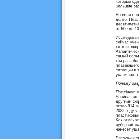
которые сде
большие ра
Но если пла
долго. Плас
десятилетия
от 500 до 1
Исследовани
сейчас учен
хотя их ско
Атлантическ
самый больш
три раза бо
плавающего 
ситуации в 
усложняет п
Почему заг
Погибают 
Начиная со 
другими фор
около
914 в
2023 году 
пластиковых
Как отмечаю
рубцовой тк
нанесет уще
Разрушают