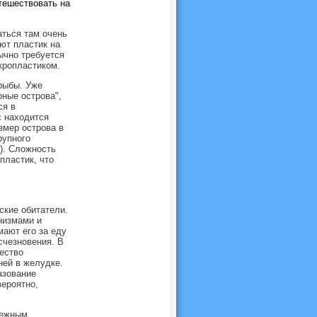
тешествовать на
аться там очень
ют пластик на
ычно требуется
икропластиком.
рыбы. Уже
ные острова",
ся в
с находится
змер острова в
рупного
). Сложность
пластик, что
ские обитатели.
низмами и
ают его за еду
счезновения. В
ество
ней в желудке.
азование
вероятно,
режным