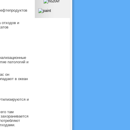
 нефтепродуктов
 отходов и
катов
анализационные
тие патологий и
ас он
опадают в океан
утилизируются и
сего там
 захоранивается
 потребляют
отходами.