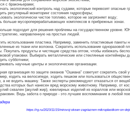
ся с браконьерами;
чать экологический контроль над судами, которые перевозят опасные г
дить регулярный мониторинг состояния гидросферы;
зовать экологически чистое топливо, которое не загрязняет воду;
ть больше мусороперерабатывающих комплексов в прибрежных зонах.
 больше подходит для решения проблемы на государственном уровне. 
стратегию, направленную на простых людей.
ить использование пластика. Например, заменить пластиковые пакеты н
вленные из ткани или волокна. Сократить использование одноразовой п
. Покупать продукты и чистящие средства оптом, чтобы избежать бесп
ковой упаковки. Выбирать металлические или стеклянные контейнеры д
ить субботники;
живать научные центры и экологические организации.
ая организация по защите океанов "Ошиана" советует сократить свой 
мер, ездить на велосипеде, ходить пешком или пользоваться обществе
, а не водить машину. Также эксперты рекомендуют отказаться от вещей
дства которых был нанесен вред морскому животному. Например, от кос
улий сквален (акулий жир), ювелирных изделий из кораллов или морско
раковин. Ведь забота о природе - это лучшее воспоминание в любой пое
адера
https://rg.ru/2023/11/15/mirovoj-okean-zagriaznen-mikroplastikom-on-dejs