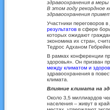
здравоохранения в меры
В этом году рекордное 
здравоохранения примет
Участники переговоров 
результатов
в сфере борь
которых ожидают граждан
экономика их стран, счи
Тедрос Адханом Гебрейес
В рамках конференции пр
здоровья». Он призван п
между климатом и здоро
здравоохранения в повес
климата.
Влияние климата на зд
Около 3,5 миллиардов че
населения – живут в кра
местах, утверждают эксп