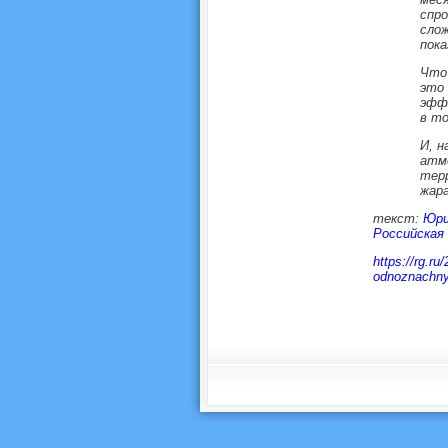
спро
слож
пока
Что 
это 
эфф
в то
И, н
атм
терр
жара
текст:
Юри
Российская 
https://rg.r
odnoznachny