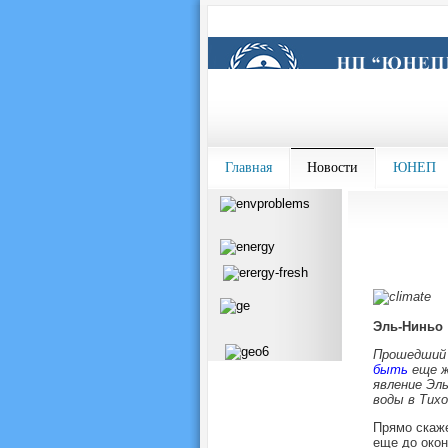
Главная
Новости
ЮНЕП
Эль-Ниньо
Прошедший 
быть
еще ж
явление Эль
воды в Тихо
Прямо скаже
еще до окон