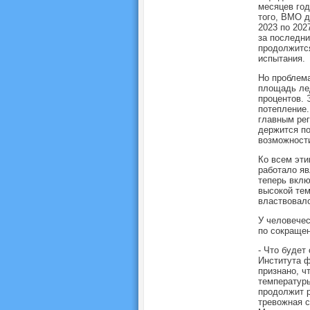
месяцев год
того, ВМО д
2023 по 202
за последни
продолжится
испытания.
Но проблема
площадь лед
процентов. 
потепление.
главным рег
держится по
возможности
Ко всем эти
работало яв
теперь вклю
высокой тем
властвовало
У человечес
по сокраще
- Что будет
Института ф
признано, ч
температуры
продолжит р
тревожная с