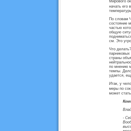
Мирового ок
начать его 
температуры
По словам Ч
состояние м
частью кото
общую ситуа
подниматься
см. Это угр
Что делать?
парниковых 
страны объя
нейтральнос
по мнению м
темпы. Дело
удается, ещ
Итак, у чел
меры по сок
может стать
Ком
Вла
- Се
Вооб
высо
меся