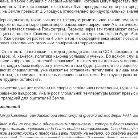
еана, а также ситуация с лесами Амазонии, которые могут перестать п
выделять. Эти критические точки могут быть преодолены, если рост сред
 на Земле превысит 1,5 градуса относительно доиндустриальных значе
ернокульского, также вызывают тревогу стремительное таяние леднико
орского льда в Баренцевом море, замедление циркуляции Атлантическог
рой является течение Гольфстрим. Переход через эти точки может серь
цию на планете. Скажем, прогнозируется, что уровень океана будет бы
. Уже сейчас он растет на 4,5 мм в год и к середине века может повысит
ожает затоплением огромным прибрежным территориям.
 Ответ есть практически в каждом докладе экспертов ООН: сокращать 
газов. И, кажется, политики наконец услышали ученых. Во всяком случ
вили о переходе к "зеленой экономике", о стремлении достичь углеродн
ти, когда объем выбросов углекислого газа будет равен его поглощению.
ногих специалистов, уже сможет не остановить потепление, а лишь зам
 в том, что климат - это очень инерционная система. Его трудно разогнат
е трудней остановить.
овечества уже нет времени на споры о глобальном потеплении, нужны э
ращению выбросов. Иначе рост глобальной температуры может превысит
 трагедией для обитателей Земли.
ментарий
димир Семенов, замдиректора Института физики атмосферы РАН, ак
йчас я бы не спешил с однозначными прогнозами, которые дают многи
ще с такими оценками надо быть крайне осторожными. Сегодня наука
кой вероятностью предсказывать погоду на неделю, со средней вер
ц вперед. С учетом уже очевидных тенденций, может довольно точно