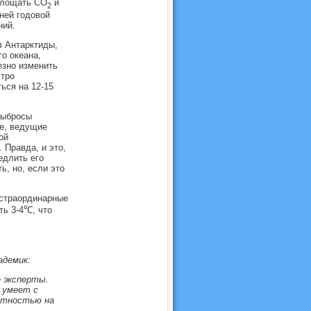
оглощать СО
и
2
ней годовой
ний.
в Антарктиды,
о океана,
езно изменить
стро
ься на 12-15
выбросы
ае, ведущие
ой
 Правда, и это,
едлить его
ь, но, если это
кстраординарные
ь 3-4
℃
, что
адемик:
е эксперты.
 умеет с
оятностью на