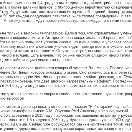
а были примерно на 1,4 градуса выше среднего доиндустриального пока
ала и более дальний прогноз: с 98-процентной вероятностью следующие 
7 год, будут самыми теплыми за всю историю наблюдений. Эксперты под
е 50 лет каждая следующая пятилетка была теплее предыдущей. И эта
. А потому землян ждут новые температурные рекорды, а с ними новые
 не только в высокой температуре. Дело в том, что стремительно
умень
яного покрова Земли: в Антарктике она сократилась на 9 процентов, в А
Это не только повышает уровень океана, но и еще больше ускоряет глоб
 Причину всех этих аномалий ученые видят, прежде всего, в океане, кот
улятором климата на планете. Он уже перегрет, аномально высокая тем
 много месяцев. Есть мнение, что он уже накопил слишком много тепла 
 для стабилизации климата на планете.
м напастям сейчас добавился коварный эффект Эль-Ниньо. Последние 
ление Ла Нинья, которое охлаждало океан. Оно закончилось в апреле пр
чилось очередное Эль-Ниньо, греющее воду. Крайне тревожно, что "Эль
пературой океана, что дает двойной нагревательный эффект. Последний
 в 2016 году, и он до сих пор остается самым жарким в истории метеон
тва уже нет времени на споры о глобальном потеплении, нужны экстра
нию выбросов
 с климатом до конца века, уже понятно, - сказал "РГ" старший научный 
изики атмосферы имени А.М. Обухова РАН Александр Чернокульский. -
то согласованный в 2015 году Парижским соглашением по климату рубеж
 на планете в 1,5 градуса к 2050 году будет преодолен уже к 2030 году, 
асти и дальше. Сейчас уже обсуждаются разные критические точки нев
итуация с двумя явлениями: разрушение коралловых островов в теплых