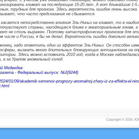
гнозировать климат на последующие 15-20 лет. А вот ближайшие 1-5
ные, трудные для прогноза. Здесь вероятность ошибок очень высока
зывает, что часто предсказания не сбываются.
касается непосредственно влияния Эль-Ниньо на климат, то в наибо
почувствуют страны, находящиеся ближе к экваториальным зонам, а 
ект не столь выражен. Поэтому катастрофических прогнозов для эт
м числе и России, я бы не делал. Вероятность ошибки довольно велика
аконец, надо отметить один из эффектов Эль-Ниньо. Он способен из
осферы, вызвать много длительных блокирующих антициклонов на оп
итории. Здесь можно вспомнить 2010 год, когда в Москве наблюдалас
, а за Уралом аномальный холод.
й Медведев
газета - Федеральный выпуск: №2(9244)
u/2024/01/09/akademik-semenov-prognozy-anomalnoj-zhary-iz-za-effekta-el-nino
.html
Copyright © 2026.