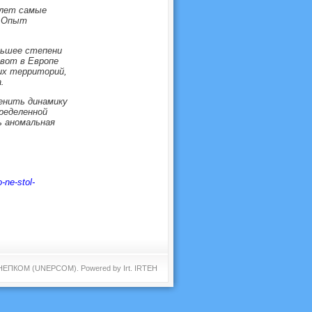
 лет самые
. Опыт
льшее степени
вот в Европе
их территорий,
.
менить динамику
ределенной
ь аномальная
-ne-stol-
 ЮНЕПКОМ (UNEPCOM). Powered by
Irt
.
IRTEH