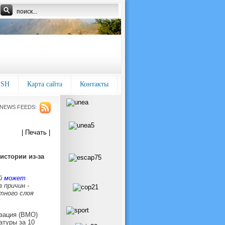
ISH
Карта сайта
Контакты
NEWS FEEDS:
| Печать |
истории из-за
ий
может
 причин -
тного слоя
зация (ВМО)
атуры за 10