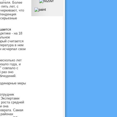
зателя. Более
пять лет, с
черкивают, что
 тенденция
 серьезные
шается
рктике - на 18
альное
орый считается
пература в нем
и исчерпал свои
несколько лет
ошло года, и
" совпало с
 раз оно
аблюдений.
ординарные меры
сотрудник
 Экспертами
 роста средней
и она
озврата. Самая
 районах