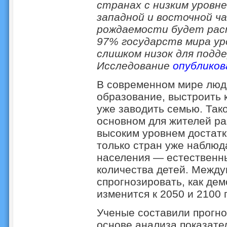
странах с низким уровне
западной и восточной ч
рождаемости будет расти
97% государств мира у
слишком низок для подд
Исследование
опубликов
В современном мире люди
образование, выстроить к
уже заводить семью. Так
основном для жителей ра
высоким уровнем достатка
только стран уже наблюд
населения — естественны
количества детей. Межд
спрогнозировать, как де
изменится к 2050 и 2100 
Ученые составили прогно
основе анализа показате