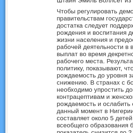
Штайн Эмиль Воллсет из 
Чтобы регулировать демо
правительствам государс
достатка следует поддер
рождения и воспитания д
жизни населения и пред
рабочей деятельности в 
выплат во время декретно
рабочего места. Результа
политику, показывают, чт
рождаемость до уровня з
снижению. В странах с б
необходимо упростить до
контрацептивам и женско
рождаемость и ослабить 
данный момент в Нигери
составляет около 5 детей
всеобщего образования бу
показатель снизится до 2,