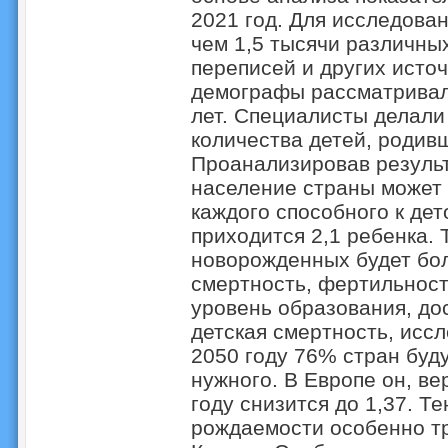
2021 год. Для исследова
чем 1,5 тысячи различны
переписей и других ист
демографы рассматривали
лет. Специалисты делали
количества детей, родив
Проанализировав результ
население страны может р
каждого способного к де
приходится 2,1 ребенка. 
новорожденных будет бо
смертность, фертильность
уровень образования, до
детская смертность, иссл
2050 году 76% стран буд
нужного. В Европе он, вер
году снизится до 1,37. 
рождаемости особенно тр