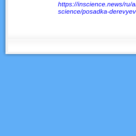
https
://
inscience
.
news
/
ru
/
a
science
/
posadka
-
derevyev