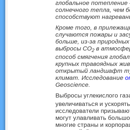
глобальное потепление
солнечного тепла, чем б
способствуют нагреван
Кроме того, в прилежащ
случаются пожары и зас
больше, из-за природны
выбросы CO
в атмосфер
2
способ смягчения глоба
крупных травоядных жи
открытый ландшафт ту
климат. Исследование
о
Geoscience.
Выбросы углекислого газ
увеличиваться и ускорят
исследователи призывают
могут улавливать большо
многие страны и корпор