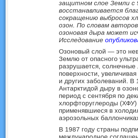
защитном слое Земли с
восстанавливается бла
сокращению выбросов х
озон. По словам авторо
озоновая дыра может исч
Исследование
опубликов
Озоновый слой — это не
Землю от опасного ультр
разрушается, солнечные 
поверхности, увеличивая 
и других заболеваний. В
Антарктидой дыру в озон
период с сентября по де
хлорфторуглероды (ХФУ)
применявшиеся в холодил
аэрозольных баллончика
В 1987 году страны подп
международное соглашени