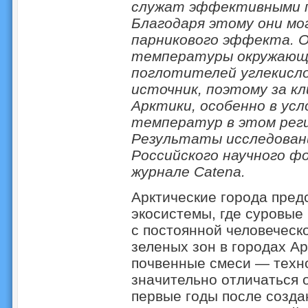
служат эффективными п
Благодаря этому они мо
парникового эффекта. О
температуры окружающе
поглотителей углекисло
источник, поэтому за к
Арктики, особенно в ус
температур в этом рег
Результаты исследован
Российского научного ф
журнале Catena.
Арктические города пред
экосистемы, где суровые
с постоянной человеческ
зеленых зон в городах А
почвенные смеси — техно
значительно отличаться 
первые годы после созда