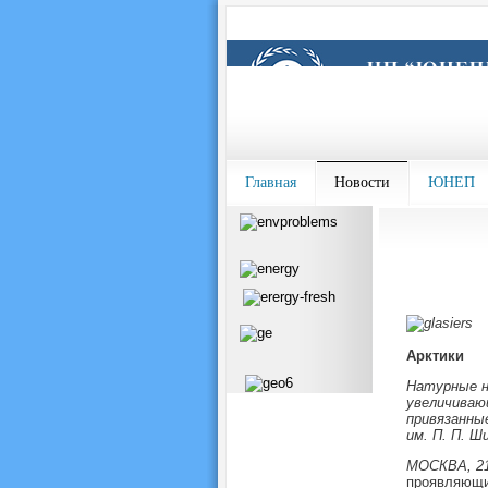
Главная
Новости
ЮНЕП
Арктики
Натурные н
увеличиваю
привязанные
им. П. П. 
МОСКВА, 21
проявляющие