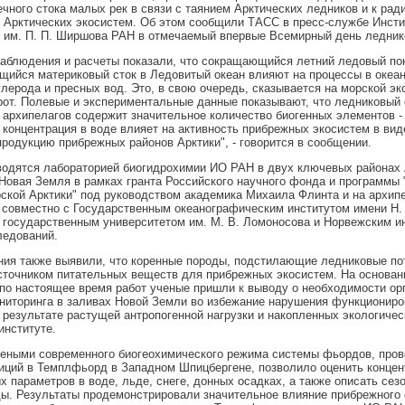
чного стока малых рек в связи с таянием Арктических ледников и к рад
 Арктических экосистем. Об этом сообщили ТАСС в пресс-службе Инсти
 им. П. П. Ширшова РАН в отмечаемый впервые Всемирный день ледник
аблюдения и расчеты показали, что сокращающийся летний ледовый по
ийся материковый сток в Ледовитый океан влияют на процессы в океан
глерода и пресных вод. Это, в свою очередь, сказывается на морской э
от. Полевые и экспериментальные данные показывают, что ледниковый 
 архипелагов содержит значительное количество биогенных элементов -
 концентрация в воде влияет на активность прибрежных экосистем в вид
родукцию прибрежных районов Арктики", - говорится в сообщении.
одятся лабораторией биогидрохимии ИО РАН в двух ключевых районах А
Новая Земля в рамках гранта Российского научного фонда и программы
ской Арктики" под руководством академика Михаила Флинта и на архип
совместно с Государственным океанографическим институтом имени Н. 
государственным университетом им. М. В. Ломоносова и Норвежским и
ледований.
ия также выявили, что коренные породы, подстилающие ледниковые по
сточником питательных веществ для прибрежных экосистем. На основа
 по настоящее время работ ученые пришли к выводу о необходимости ор
ниторинга в заливах Новой Земли во избежание нарушения функциониро
 результате растущей антропогенной нагрузки и накопленных экологическ
институте.
еными современного биогеохимического режима системы фьордов, пров
иций в Темплфьорд в Западном Шпицбергене, позволило оценить концен
 параметров в воде, льде, снеге, донных осадках, а также описать се
ы. Результаты продемонстрировали значительное влияние прибрежного 