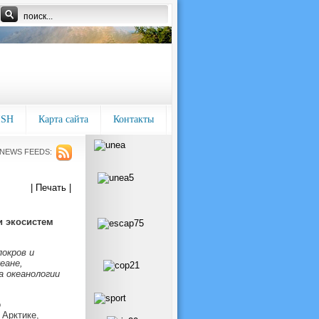
ISH
Карта сайта
Контакты
NEWS FEEDS:
| Печать |
и экосистем
окров и
еане,
а океанологии
о
 Арктике,