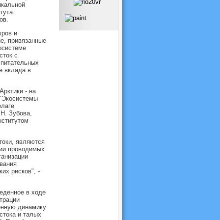
икальной
тута
ов.
кров и
е, привязанные
косистеме
сток с
 питательных
е вклада в
рктики - на
 "Экосистемы
елаге
Н. Зубова,
нститутом
токи, являются
нии проводимых
ганизации
вания
их рисков", -
еденное в ходе
трации
зонную динамику
стока и талых