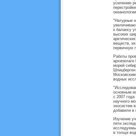
усилению ре
перестройке
океанологии
"Натурные н
увеличивающ
к балансу у
высоких шир
арктических
веществ, их
первичную п
Работы пров
архипелаге 
морей сибир
Шпицберген 
Московским 
водных исс
"Исследован
основным и
с 2007 года
научного мо
экосистем в
добавили в 
Изучение уч
пяти экспед
исследуемых
в толще вод