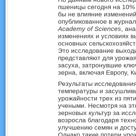
пшеницы сегодня на 10% 
бы не влияние изменений
опубликованное в журна
Academy of Sciences
, ан
изменениях и условиях 
основных сельскохозяйств
Это исследование выходи
представляют для урожа
засуха, затронувшие клю
зерна, включая Европу, К
Результаты исследовани
температуры и засушливы
урожайности трех из пят
учеными. Несмотря на эт
зерновых культур за исс
возросла благодаря техн
улучшению семян и досту
Однако такие потери уро