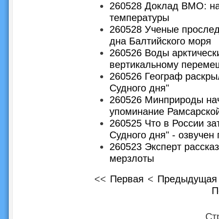
260528 Доклад ВМО: на
температуры
260528 Ученые прослед
дна Балтийского моря
260526 Воды арктическ
вертикальному переме
260526 Географ раскрыл
Судного дня"
260526 Минприроды нач
упоминание Рамсарской
260525 Что в России за
Судного дня" - озвучен 
260523 Эксперт рассказ
мерзлоты
<<
Первая
<
Предыдущая
П
Ст