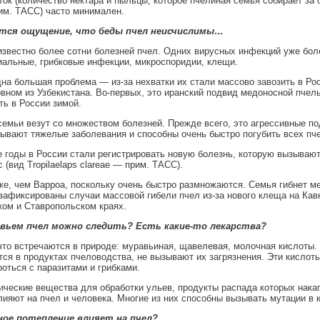
ток (количество нектара и пыльцы, которое пчелиная семья собирает за
им. ТАСС) часто минимален.
тся ощущение, что беды пчел неисчислимы…
звестно более сотни болезней пчел. Одних вирусных инфекций уже боле
иальные, грибковые инфекции, микроспоридии, клещи.
на большая проблема — из-за нехватки их стали массово завозить в Ро
овном из Узбекистана. Во-первых, это иранский подвид медоносной пчелы
ь в России зимой.
семьи везут со множеством болезней. Прежде всего, это агрессивные п
ывают тяжелые заболевания и способны очень быстро погубить всех пче
 годы в России стали регистрировать новую болезнь, которую вызываю
 (вид Tropilaelaps clareae — прим. ТАСС).
е, чем Варроа, поскольку очень быстро размножаются. Семья гибнет м
зафиксированы случаи массовой гибели пчел из-за нового клеща на Кавк
ом и Ставропольском краях.
овьем пчел можно следить? Есть какие-то лекарства?
что встречаются в природе: муравьиная, щавелевая, молочная кислоты.
ся в продуктах пчеловодства, не вызывают их загрязнения. Эти кислот
роться с паразитами и грибками.
ические вещества для обработки ульев, продукты распада которых нака
лияют на пчел и человека. Многие из них способны вызывать мутации в
ное потепление влияет на пчел?