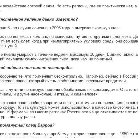
 воздействие сотовой связи. Но есть регионы, где ее практически нет, а
я.
нственное явление давно известно?
но было научно описано в 2006 году в американском журнале.
их пор понимают коллапс неправильно, путают с другими явлениями. До
пчел есть слет, когда при неблагоприятных условиях среды они собираю
ают улей.
е пчелы умирают в течение недели, максимум 10 дней. Видимо, включае
ий механизм самоуничтожения пчел, пока нам не понятный.
вой гибели пчел винят пестициды.
особенно те, что применяют бесконтрольно. Например, сейчас в России
посевов рапса, который очень любят многие насекомые-вредители.
 рапс чуть ли не каждую неделю обрабатывают инсектицидами. От этого 
пчелы, и другие насекомые, и птицы, и сам человек.
 странах рапс вообще запретили сеять, потому что он очень сильно загр
среду. Но эта культура может использоваться в качестве биотоплива,
но. И фермеры во многих регионах России все чаще отказываются от в
тур в пользу рапса.
помянутый клещ Варроа?
же представляет большую проблему, которая появилась еще в 1950-е г