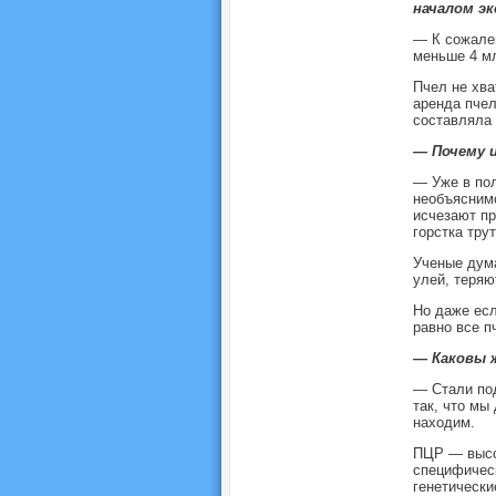
началом э
— К сожален
меньше 4 мл
Пчел не хва
аренда пчел
составляла 
— Почему 
— Уже в пол
необъяснимо
исчезают пр
горстка тру
Ученые дума
улей, теряю
Но даже есл
равно все п
— Каковы 
— Стали под
так, что мы
находим.
ПЦР — высок
специфическ
генетически