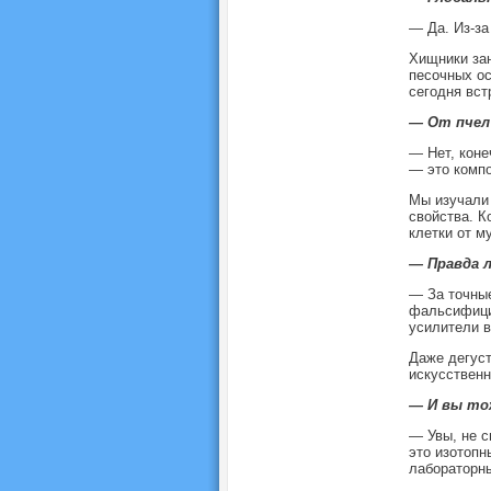
— Да. Из-за
Хищники зан
песочных ос
сегодня вс
— От пчел
— Нет, коне
— это компо
Мы изучали 
свойства. 
клетки от м
— Правда 
— За точны
фальсифицир
усилители в
Даже дегуст
искусственн
— И вы то
— Увы, не с
это изотопн
лабораторн