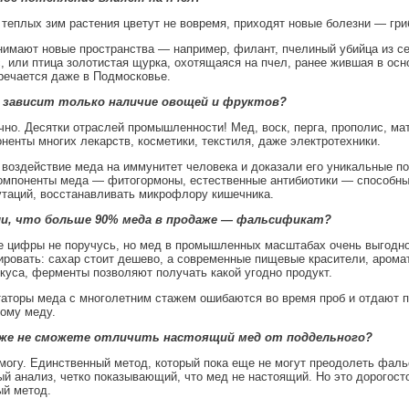
 теплых зим растения цветут не вовремя, приходят новые болезни — гри
имают новые пространства — например, филант, пчелиный убийца из с
, или птица золотистая щурка, охотящаяся на пчел, ранее жившая в осн
тречается даже в Подмосковье.
 зависит только наличие овощей и фруктов?
чно. Десятки отраслей промышленности! Мед, воск, перга, прополис, ма
ненты многих лекарств, косметики, текстиля, даже электротехники.
воздействие меда на иммунитет человека и доказали его уникальные п
Компоненты меда — фитогормоны, естественные антибиотики — способн
утаций, восстанавливать микрофлору кишечника.
ли, что больше 90% меда в продаже — фальсификат?
е цифры не поручусь, но мед в промышленных масштабах очень выгодн
овать: сахар стоит дешево, а современные пищевые красители, арома
куса, ферменты позволяют получать какой угодно продукт.
аторы меда с многолетним стажем ошибаются во время проб и отдают 
ому меду.
же не сможете отличить настоящий мед от поддельного?
могу. Единственный метод, который пока еще не могут преодолеть фал
ый анализ, четко показывающий, что мед не настоящий. Но это дорогос
ый метод.