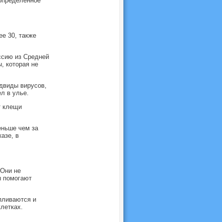
 определенное
е 30, также
ссию из Средней
, которая не
одвиды вирусов,
л в улье.
т клещи
еньше чем за
азе, в
 Они не
ы помогают
пливаются и
 клетках.