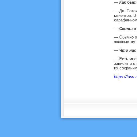
— Как быт
— Да. Пото
клиентов. В
сарафанном
— Сколько
— Обычно от
знакомству.
— Что нас
— Есть мног
зависит и о
их сохрани
https://tass.