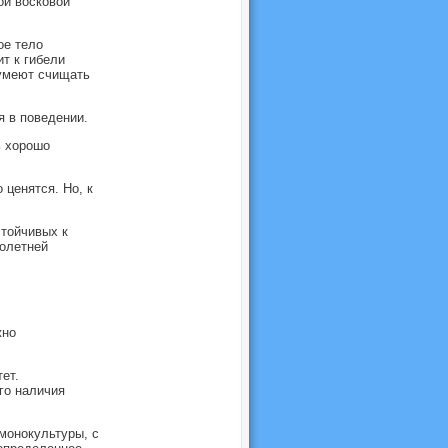
ой восковой
ое тело
т к гибели
 умеют счищать
я в поведении.
ь хорошо
ценятся. Но, к
тойчивых к
олетней
жно
ет.
го наличия
 монокультуры, с