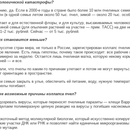
кологической катастрофы?
ию, да. Если в 2000-е годы в стране было более 10 млн пчелиных семей
н (в одной семье летом около 50 тыс. пчел, зимой — около 20 тыс. особ
тает и для естественной флоры, и для культур, высаживаемых человек
иной семьи (для опыления растений на участке — прим. ТАСС) на две н
1–2 тыс. рублей. Сейчас — от 5 тыс. рублей.
их становится меньше?
усотне стран мира, не только в России, зарегистрирован коллапс пчели
е явление. Есть лишь гипотезы, почему такое происходит: все рабочие 
имерно за неделю. Остается лишь пчелиная матка, которую некому корм
тней — и все.
ли, что пчелы по каким-то причинам улетают и потом не могут вернутьс
т ориентацию в пространстве.
и семью закрыть в улье, обеспечить ей питание, воду, нужную темпера
челы погибают.
же возможные причины коллапса пчел?
озревать вирусы, которые переносят пчелиные паразиты — клещи Варро
 делаем полимеразную цепную реакцию на вирусы у погибших насекомых
оточный метод молекулярной биологии, который искусственно копируе
ие участки ДНК или РНК и позволяет найти единичные микроорганизмы
е мутации.