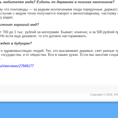
ь любителям меда? Ездить по деревням в поисках пасечников?
му что пчеловоды — за редким исключением люди порядочные, держатся
 случае с медом точно получается поворот к мелкотоварному, частному 
у радио.
 стоит хороший мед?
 700 до 1 тыс. рублей за килограмм. Бывает, конечно, и за 500 рублей 
 Но если еще дешевле, то это должно настораживать.
 ждет в будущем?
о здравомыслящих людей. Тех, кто высаживает деревья, сеет разные т
т государства, и от общества. Все в наших руках. Если мы захотим сохр
м.
ru/interviews/27849177
Copyright © 2026.