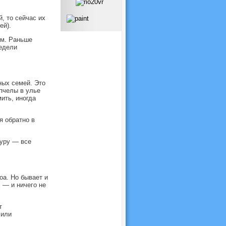
, то сейчас их
ей).
ом. Раньше
едели
ных семей. Это
пчелы в улье
ить, иногда
я обратно в
туру — все
а. Но бывает и
 — и ничего не
т
 или