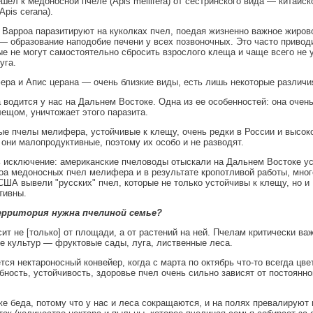
шел к медоносной пчеле (Apis mellifera) от сестринского вида — китайск
Apis cerana).
Варроа паразитируют на куколках пчел, поедая жизненно важное жиров
— образование наподобие печени у всех позвоночных. Это часто приводи
ые не могут самостоятельно сбросить взрослого клеща и чаще всего не
уга.
ра и Апис церана — очень близкие виды, есть лишь некоторые различи
 водится у нас на Дальнем Востоке. Одна из ее особенностей: она очен
лещом, уничтожает этого паразита.
е пчелы мелифера, устойчивые к клещу, очень редки в России и высоко 
они малопродуктивные, поэтому их особо и не разводят.
 исключение: американские пчеловоды отыскали на Дальнем Востоке ус
а медоносных пчел мелифера и в результате кропотливой работы, мног
США вывели "русских" пчел, которые не только устойчивы к клещу, но и
тивны.
ерритория нужна пчелиной семье?
ит не [только] от площади, а от растений на ней. Пчелам критически ва
е культур — фруктовые сады, луга, лиственные леса.
тся нектароносный конвейер, когда с марта по октябрь что-то всегда цвет
ность, устойчивость, здоровье пчел очень сильно зависят от постоянно
же беда, потому что у нас и леса сокращаются, и на полях превалируют