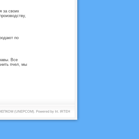
 за своих
производству,
продают по
равы. Все
анить пчел, мы
 ЮНЕПКОМ (UNEPCOM). Powered by
Irt
.
IRTEH