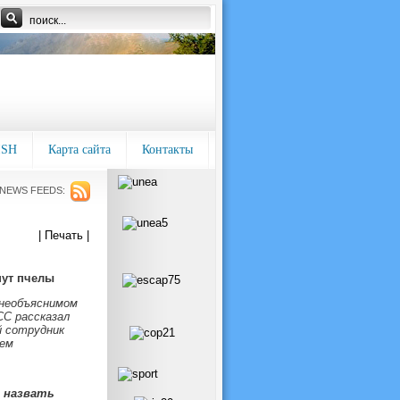
ISH
Карта сайта
Контакты
NEWS FEEDS:
| Печать |
нут пчелы
 необъяснимом
СС рассказал
й сотрудник
жем
 назвать