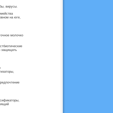
бы, вирусы.
емейства
овном на юге,
точное молочко
остбиотические
ы защищать
о
тизаторы,
предпочтение
ьсификаторы,
тоящий