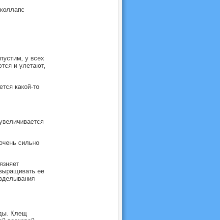
 коллапс
пустим, у всех
тся и улетают,
тся какой-то
 увеличивается
очень сильно
язняет
 выращивать ее
озделывания
оды. Клещ