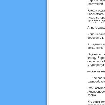
Варроа пере
(восточной, 
Клещи рода 
насекомого 
пчел, котор
их друг с др
Апис мелифе
Апис церана
борется с к
А медоносны
сожалению, 
Однако есть
клещу Варро
селекции в 
медопродук
— Какая т
— Все завис
разнообрази
Это называе
Жизнеспособ
корма.
И с этим то