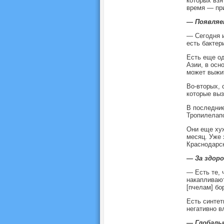
которых взя
время — пр
— Появляе
— Сегодня и
есть бактер
Есть еще од
Азии, в осн
может выжит
Во-вторых, 
которые выз
В последние
Тропилелапс
Они еще хуж
месяц. Уже 
Краснодарск
— За здор
— Есть те, 
накапливают
[пчелам] бо
Есть синтет
негативно в
— Глобаль