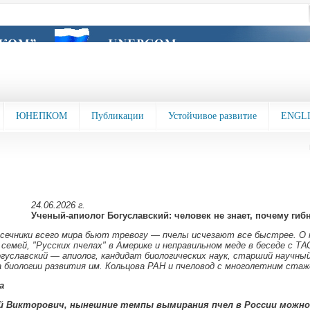
ЮНЕПКОМ
Публикации
Устойчивое развитие
ENGL
24.06.2026 г.
Ученый-апиолог Богуславский: человек не знает, почему гиб
асечники всего мира бьют тревогу — пчелы исчезают все быстрее. О
 семей, "Русских пчелах" в Америке и неправильном меде в беседе с ТА
гуславский — апиолог, кандидат биологических наук, старший научны
биологии развития им. Кольцова РАН и пчеловод с многолетним ста
а
 Викторович, нынешние темпы вымирания пчел в России можно