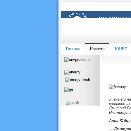
Главная
Новости
ЮНЕП
Ученые и п
коллапсе их
Дмитрий Бо
Института 
Анна Юдин
— Дмитрий