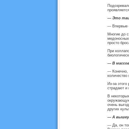
Подозревали
проявляетс
— Это таи
— Впервые о
Многие до с
медоносных 
просто брос
При коллапс
биологическ
— В массо
— Конечно, 
количество 
Из-за этого
страдают и 
В некоторых
окружающую 
очень выгод
других куль
— А вышеу
— Да, он то