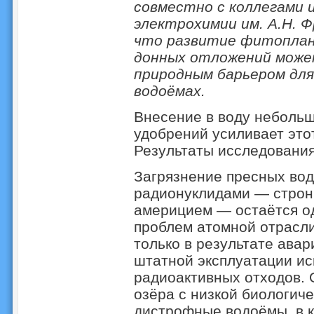
совместно с коллегами 
электрохимии им. А.Н. 
что развитие фитоплан
донных отложений мож
природным барьером для
водоёмах.
Внесение в воду неболь
удобрений усиливает этот
Результаты исследовани
Загрязнение пресных во
радионуклидами — стронц
америцием — остаётся од
проблем атомной отрасли
только в результате авар
штатной эксплуатации и
радиоактивных отходов.
озёра с низкой биологич
дистрофные водоёмы, в 