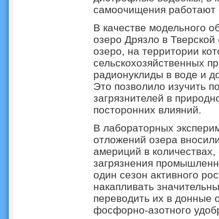
самоочищения работают 
В качестве модельного о
озеро Дрязло в Тверской
озеро, на территории ко
сельскохозяйственных пр
радионуклиды в воде и д
Это позволило изучить п
загрязнителей в природно
посторонних влияний.
В лабораторных эксперим
отложений озера вносили
америций в количествах,
загрязнения промышленны
один сезон активного ро
накапливать значительны
переводить их в донные 
фосфорно-азотного удоб