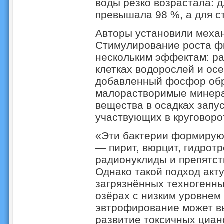
воды резко возрастала: д
превышала 98 %, а для с
Авторы установили механ
Стимулирование роста фи
нескольким эффектам: р
клетках водорослей и ос
добавленный фосфор обр
малорастворимые минера
вещества в осадках запу
участвующих в круговоро
«Эти бактерии формирую
— пирит, вюрцит, гидрот
радионуклиды и препятст
Однако такой подход акт
загрязнённых техногенны
озёрах с низким уровнем
эвтрофирование может в
развитие токсичных циа