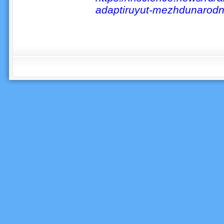
adaptiruyut-mezhdunarodn