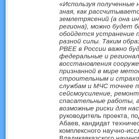
«
Используя полученные 
зная, как рассчитывает
землетрясений (а она и
региона), можно будет 
обойдется устранение 
разной силы. Таким обра
PBEE в России важно бу
федеральные и региона
восстановления сооруже
признанной в мире мето
строительным и страхо
службам и МЧС точнее 
сейсмоусиление, ремон
спасательные работы, 
возможные риски для на
руководитель проекта, п
Абаев, кандидат техничес
комплексного научно-исс
Владикавказского научно