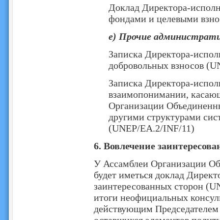
Доклад Директора-исполн
фондами и целевыми взно
e) Прочие администрат
Записка Директора-испол
добровольных взносов (U
Записка Директора-испол
взаимопонимании, касаю
Организации Объединенн
другими структурами си
(UNEP/EA.2/INF/11)
6. Вовлечение заинтересов
У Ассамблеи Организации О
будет иметься доклад Директ
заинтересованных сторон (UN
итоги неофициальных консуль
действующим Председателем 