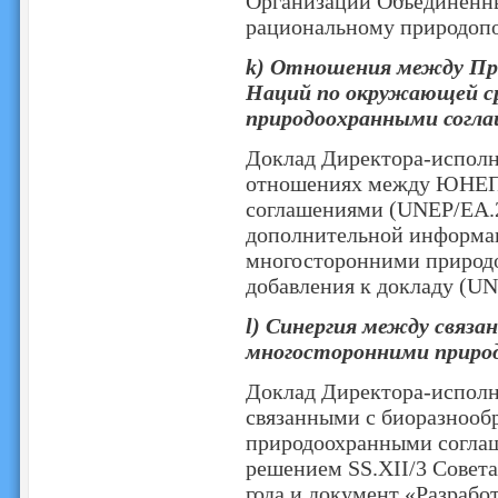
Организации Объединенны
рациональному природоп
k) Отношения между Пр
Наций по окружающей с
природоохранными согл
Доклад Директора-исполн
отношениях между ЮНЕП
соглашениями (UNEP/EA.2/
дополнительной информа
многосторонними природ
добавления к докладу (UN
l) Cинергия между связа
многосторонними приро
Доклад Директора-исполн
связанными с биоразнооб
природоохранными соглаш
решением SS.XII/3 Совет
года и документ «Разрабо