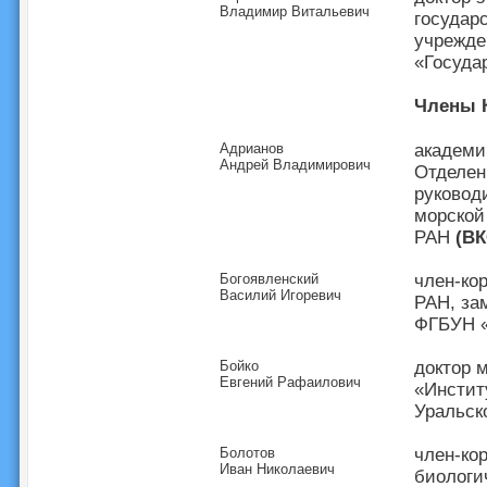
Владимир Витальевич
государ
учрежде
«Госуда
Члены 
Адрианов
академи
Андрей Владимирович
Отделен
руковод
морской
РАН
(ВК
Богоявленский
член-ко
Василий Игоревич
РАН, за
ФГБУН «
Бойко
доктор 
Евгений Рафаилович
«Инстит
Уральск
Болотов
член-ко
Иван Николаевич
биологи