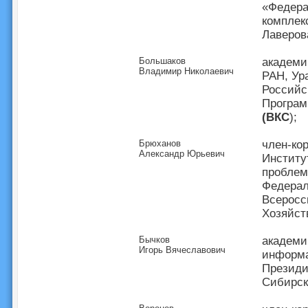
«Федера
комплек
Лаверов
Большаков
академи
Владимир Николаевич
РАН, Ур
Российс
Програм
(ВКС
);
Брюханов
член-ко
Александр Юрьевич
Институ
проблем
Федерал
Всеросс
Хозяйст
Бычков
академи
Игорь Вячеславович
информа
Президи
Сибирск