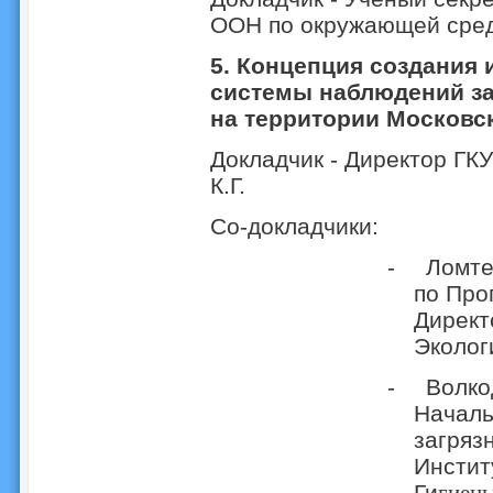
ООН по окружающей среде
5. Концепция создания 
системы наблюдений з
на территории Московс
Докладчик - Директор Г
К.Г.
Со-докладчики:
-
Ломте
по Про
Директ
Эколог
-
Волкод
Началь
загряз
Инстит
Ги