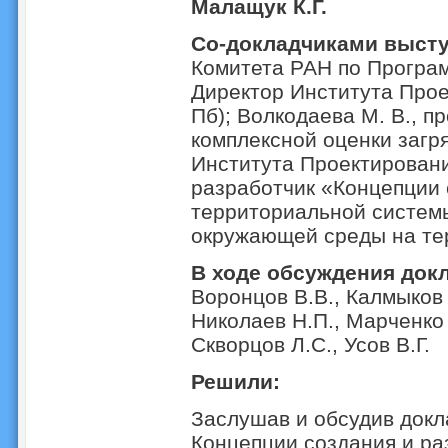
Малащук К.Г.
Со-докладчиками выст
Комитета РАН по Програ
Директор Института Прое
Пб); Волкодаева М. В., п
комплексной оценки загр
Института Проектировани
разработчик «Концепции 
территориальной систем
окружающей среды на тер
В ходе обсуждения док
Воронцов В.В., Калмыков 
Николаев Н.П., Марченко М
Скворцов Л.С., Усов В.Г.
Решили:
Заслушав и обсудив докл
Концепции создания и ра