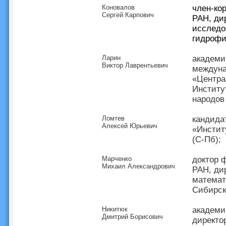
Коновалов
член-ко
Сергей Карпович
РАН, ди
исследо
гидрофи
Ларин
академи
Виктор Лаврентьевич
междуна
«Центра
Институ
народов
Ломтев
кандида
Алексей Юрьевич
«Инстит
(С-Пб);
Марченко
доктор 
Михаил Александрович
РАН, ди
математ
Сибирск
Никитюк
академи
Дмитрий Борисович
директо