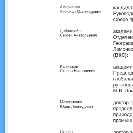
Амирханов
кандида
Амирхан Магомедович
Руковод
сфере п
Добролюбов
академи
Сергей Анатольевич
Отделен
Географ
Ломонос
(ВКС)
;
Калмыков
академи
Степан Николаевич
Председ
глобаль
руковод
М.В. Ло
Максименко
доктор 
Юрий Леонидович
председ
природо
промышл
Строев
доктор 