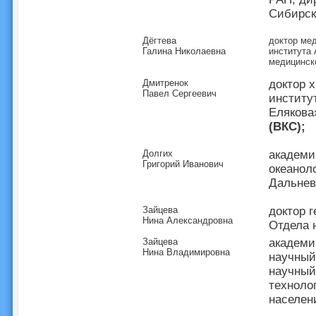
Сибирск
Дёгтева
доктор ме
Галина Николаевна
института
медицинск
Дмитренок
доктор 
Павел Сергеевич
институ
Елякова
(ВКС);
Долгих
академи
Григорий Иванович
океанол
Дальнев
Зайцева
доктор 
Нина Александровна
Отдела 
Зайцева
академи
Нина Владимировна
научный
научный
техноло
населен