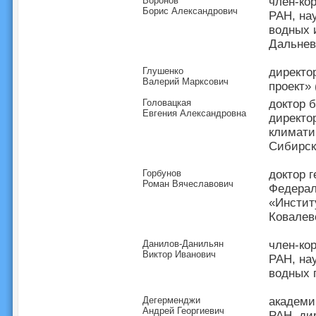
Воронов
член-ко
Борис Александрович
РАН, на
водных 
Дальнев
Глушенко
директо
Валерий Марксович
проект» 
Головацкая
доктор 
Евгения Александровна
директо
климати
Сибирск
Горбунов
доктор 
Роман Вячеславович
Федерал
«Инстит
Ковалев
Данилов-Данильян
член-ко
Виктор Иванович
РАН, на
водных
Дегерменджи
академи
Андрей Георгиевич
РАН, ди