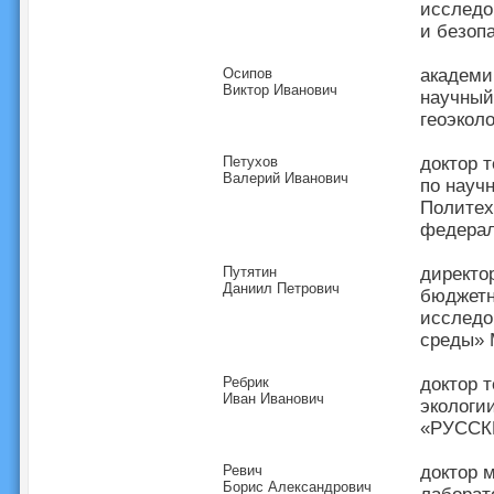
исследо
и безоп
Осипов
академи
Виктор Иванович
научный
геоэкол
Петухов
доктор 
Валерий Иванович
по науч
Политех
федерал
Путятин
директо
Даниил Петрович
бюджетн
исследо
среды»
Ребрик
доктор 
Иван Иванович
экологи
«РУССК
Ревич
доктор 
Борис Александрович