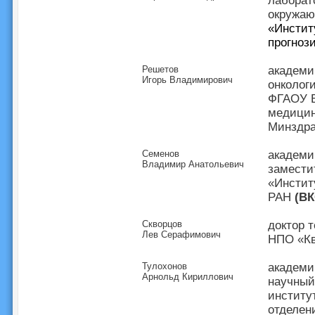
лаборат
окружаю
«Инстит
прогноз
Решетов
академи
Игорь Владимирович
онколог
ФГАОУ В
медицин
Минздр
Семенов
академи
Владимир Анатольевич
замести
«Инстит
РАН
(ВК
Скворцов
доктор 
Лев Серафимович
НПО «Кв
Тулохонов
академи
Арнольд Кириллович
научный
институ
отделе