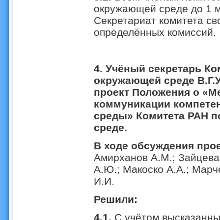
окружающей среде до 1 м
Секретариат комитета св
определённых комиссий.
4. Учёный секретарь К
окружающей среде В.Г.
проект Положения о «М
коммуникации компете
среды» Комитета РАН 
среде.
В ходе обсуждения про
Амирханов А.М.; Зайцева
А.Ю.; Макоско А.А.; Марч
И.И.
Решили:
4.1.
С учётом высказанны