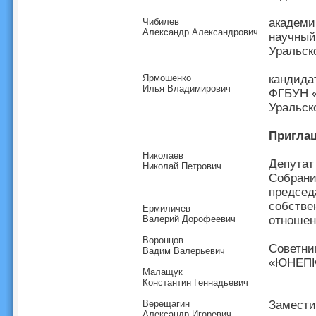
Чибилев
академи
Александр Александрович
научный
Уральск
Ярмошенко
кандида
Илья Владимирович
ФГБУН «
Уральск
Пригла
Николаев
Депутат
Николай Петрович
Собрани
председ
собстве
Ермиличев
Валерий Дорофеевич
отношен
Воронцов
Советни
Вадим Валерьевич
«ЮНЕП
Малащук
Константин Геннадьевич
Верещагин
Замести
Александр Игоревич