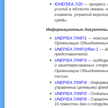
ЮНЕП/EA.7/20
— прогресс в
усилий в области океана, 
климата, утратой морского
среды.
Информационные документ
UNEP/EA.7/INF/1
— пояснит
Организации Объединенных
UNEP/EA.7/INF/2/Rev.1
— д
представителей.
UNEP/EA.7/INF/3
— подборка
и заинтересованных сторо
Организации Объединенных
сессии.
UNEP/EA.7/INF/4
- Информа
управлении целевыми фонд
UNEP/EA.7/INF/5
- Глобаль
UNEP/EA.7/INF/6
- Справочн
10 повестки дня о сотруд