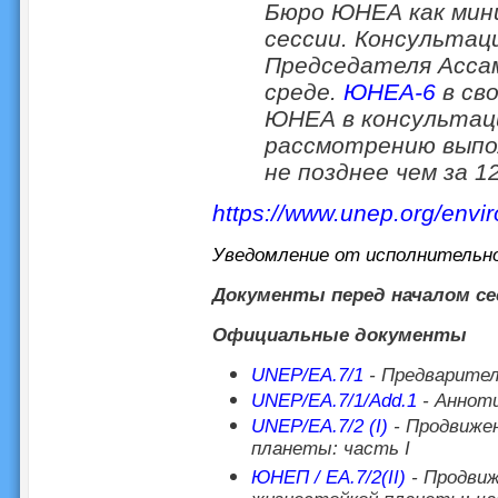
Бюро ЮНЕА как мини
сессии. Консультац
Председателя Асса
среде.
ЮНЕА-6
в св
ЮНЕА в консультац
рассмотрению выпо
не позднее чем за 1
https://www.unep.org/env
Уведомление от исполнительн
Документы перед началом се
Официальные документы
UNEP/EA.7/1
- Предварител
UNEP/EA.7/1/Add.1
- Анноти
UNEP/EA.7/2 (I)
- Продвиже
планеты: часть I
ЮНЕП / EA.7/2(II)
- Продвиж