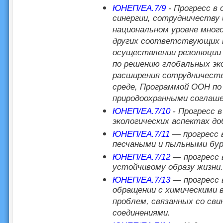
ЮНЕП/EA.7/9
- Прогресс в 
синергии, сотрудничеству 
национальном уровне мног
других соответствующих п
осуществлении резолюции 
по решению глобальных эк
расширения сотрудничест
среде, Программой ООН по
природоохранными соглаше
ЮНЕП/EA.7/10
- Прогресс в
экологических аспектах д
ЮНЕП/EA.7/11
— прогресс в
песчаными и пыльными бур
ЮНЕП/EA.7/12
— прогресс 
устойчивому образу жизни.
ЮНЕП/EA.7/13
— прогресс 
обращении с химическими 
проблем, связанных со сви
соединениями.