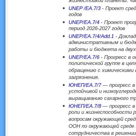
жизнестойкой планеты: час
UNEP /EA.7/3
- Проект сред
годов
UNEP/EA.7/4
- Проект прог
период 2026-2027 годов
UNEP/EA.7/4/Add.1
- Докла
административным и бюдж
работы и бюджета на двухг
UNEP/EA.7/6
- Прогресс в о
политической группе в це
обращению с химическими
загрязнения.
ЮНЕП/EA.7/7
— прогресс в
устойчивой и низкоуглеро
выращиванию сахарного т
ЮНЕП/EA.7/8
— прогресс в
роли и жизнеспособности 
вопросам окружающей сред
ООН по окружающей среде 
сотрудничества в решении