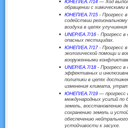
ЮНЕП/EA.7/14
— Ход выпол
обращении с химическими 
ЮНЕП/EA.7/15
- Прогресс в
содействии региональному
воздуха в целях улучшения
UNEP/EA.7/16
- Прогресс в
опасных пестицидах.
ЮНЕП/EA.7/17
- Прогресс в
экологической помощи и в
вооруженными конфликтам
UNEP/EA.7/18
- Прогресс в
эффективных и инклюзивны
политики в целях достиже
изменения климата, утраты
ЮНЕП/EA.7/19
— прогресс в
международных усилий по 
земель, восстановлению д
сохранению земель и усто
обеспечению нейтрального
устойчивости к засухе.