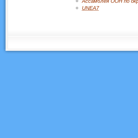
Ассамблея ООН по ок
UNEA7