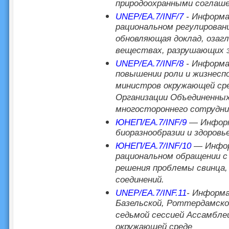
природоохранными соглаш
UNEP/EA.7/INF/7
- Информа
рациональном регулирован
обновляющая доклад, озагл
веществах, разрушающих э
UNEP/EA.7/INF/8
- Информа
повышении роли и жизнесп
министров окружающей ср
Организации Объединенных
многостороннего сотрудни
ЮНЕП/EA.7/INF/9
— Информа
биоразнообразии и здоровье
ЮНЕП/EA.7/INF/10
— Информ
рациональном обращении с
решения проблемы свинца, 
соединений.
UNEP/EA.7/INF.11
- Информа
Базельской, Роттердамской
седьмой сессией Ассамбле
окружающей среде