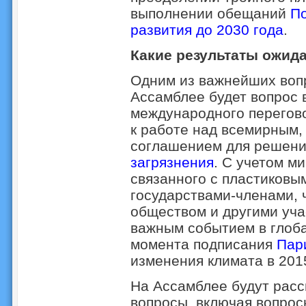
выполнении обещаний
По
развития до 2030 года
.
Какие результаты ожид
Одним из важнейших воп
Ассамблее будет вопрос 
международного перегово
к работе над всемирным,
соглашением для решен
загрязнения
. С учетом м
связанного с пластиковы
государствами-членами, 
обществом и другими уча
важным событием в глоба
момента подписания
Пар
изменения климата в 2015
На Ассамблее будут расс
вопросы, включая вопро