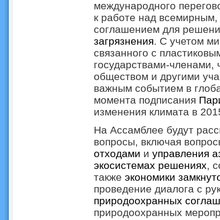
международного перегово
к работе над всемирным,
соглашением для решен
загрязнения
. С учетом м
связанного с пластиковы
государствами-членами, 
обществом и другими уча
важным событием в глоба
момента подписания
Пар
изменения климата в 2015
На Ассамблее будут расс
вопросы, включая вопро
отходами
и
управления а
экосистемах решениях
, 
также
экономики замкнут
проведение диалога с р
природоохранных соглаш
природоохранных меропр