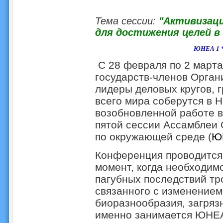
Тема сессии:
"А
ктивизац
для достижения целей в
ЮНЕА 1
С 28 февраля по 2 март
государств-членов Орга
лидеры деловых кругов, 
всего мира соберутся в Н
возобновленной работе в
пятой сессии Ассамблеи
по окружающей среде (
Ю
Конференция проводится
момент, когда необходим
пагубных последствий тр
связанного с изменением
биоразнообразия, загряз
именно занимается ЮНЕА