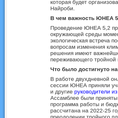
которая будет организов
Найроби.
В чем важность ЮНЕА 5
Проведение ЮНЕА 5,2 пр
окружающей среды момен
экологическая встреча п
вопросам изменения клим
решения имеют важнейше
переживающего тройной 
Что было достигнуто н
В работе двухдневной он
сессии ЮНЕА приняли уч
и другие
руководители из
Ассамблее были принят
программа работы и бюд
рассчитана на 2022-25 г
преодолении тройного пла