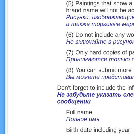
(5) Paintings that show a 
brand name will not be a
Рисунки, изображающие
а также торговые марк
(6) Do not include any wor
Не включайте в рисунок
(7) Only hard copies of pa
Принимаются только о
(8) You can submit more 
Вы можете представит
Don't forget to include the i
Не забудьте указать с
сообщении
Full name
Полное имя
Birth date including year