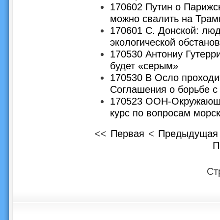
170602 Путин о Парижс
можно свалить на Трам
170601 С. Донской: лю
экологической обстанов
170530 Антониу Гутерр
будет «серым»
170530 В Осло проходи
Соглашения о борьбе 
170523 ООН-Окружающа
курс по вопросам морс
<<
Первая
<
Предыдущая
П
Ст