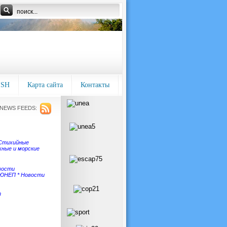
ISH
Карта сайта
Контакты
NEWS FEEDS:
Стихийные
ные и морские
вости
 ЮНЕП
*
Новости
т