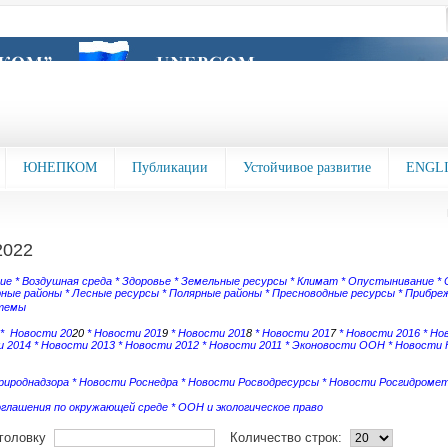
ЮНЕПКОМ
Публикации
Устойчивое развитие
ENGL
2022
зие
*
Воздушная среда
*
Здоровье
*
Земельные ресурсы
*
Климат
*
Опустынивание
*
рные районы
*
Лесные ресурсы
*
Полярные районы
*
Пресноводные ресурсы
*
Прибреж
темы
 *
Новости 20
20
*
Новости 201
9
*
Новости 201
8
*
Новости 201
7
*
Новости 2016
*
Но
 2014
*
Новости 2013
*
Новости 2012
*
Новости 2011
*
Эконовости ООН
*
Новости
рироднадзора
*
Новости Роснедра
*
Новости Росводресурсы
*
Новости Росгидроме
оглашения по окружающей среде
*
ООН и экологическое право
аголовку
Количество строк: