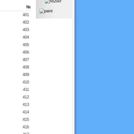
№
401
402
403
404
405
406
407
408
409
410
411
412
413
414
415
416