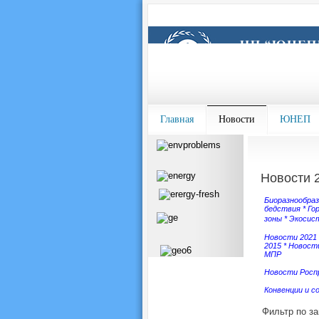
Главная
Новости
ЮНЕП
Новости 
Биоразнообра
бедствия
*
Го
зоны
*
Экосис
Новости 202
1
2015
*
Новости
МПР
Новости Росп
Конвенции и с
Фильтр по з