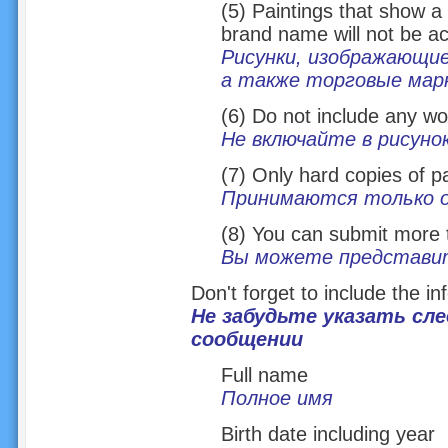
(5) Paintings that show a 
brand name will not be a
Рисунки, изображающие
а также торговые марк
(6) Do not include any wor
Не включайте в рисунок
(7) Only hard copies of pa
Принимаются только о
(8) You can submit more 
Вы можете представит
Don't forget to include the i
Не забудьте указать с
сообщении
Full name
Полное имя
Birth date including year